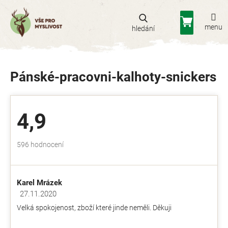
Přejít
na
Nákupní
obsah
košík
Pánské-pracovni-kalhoty-snickers
4,9
Průměrné
596 hodnocení
hodnocení
obchodu
je
Karel Mrázek
4,9
z
27.11.2020
Hodnocení obchodu je 5 z 5 hvězdiček.
5
Velká spokojenost, zboží které jinde neměli. Děkuji
hvězdiček.