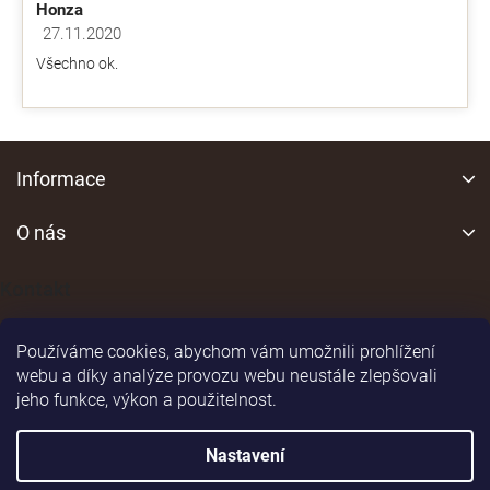
Honza
27.11.2020
Hodnocení obchodu je 5 z 5 hvězdiček.
Všechno ok.
Z
á
Informace
p
a
O nás
t
í
Kontakt
Používáme cookies, abychom vám umožnili prohlížení
webu a díky analýze provozu webu neustále zlepšovali
jeho funkce, výkon a použitelnost.
Shoptet
|
Realizoval
Nastavení