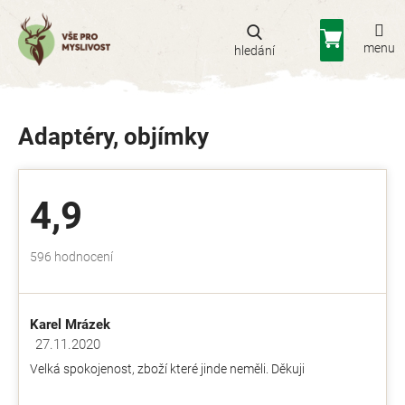
Přejít
na
Nákupní
obsah
košík
Adaptéry, objímky
4,9
Průměrné
596 hodnocení
hodnocení
obchodu
je
Karel Mrázek
4,9
z
27.11.2020
Hodnocení obchodu je 5 z 5 hvězdiček.
5
Velká spokojenost, zboží které jinde neměli. Děkuji
hvězdiček.