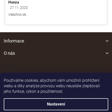
Honza
27.11.2020
Hodnocení obchodu je 5 z 5 hvězdiček.
Všechno ok.
Z
á
Informace
p
a
O nás
t
í
Kontakt
Používáme cookies, abychom vám umožnili prohlížení
webu a díky analýze provozu webu neustále zlepšovali
jeho funkce, výkon a použitelnost.
Shoptet
|
Realizoval
Nastavení