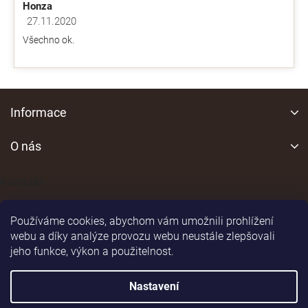
Honza
27.11.2020
Hodnocení obchodu je 5 z 5 hvězdiček.
Všechno ok.
Z
á
Informace
p
a
O nás
t
í
Kontakt
Používáme cookies, abychom vám umožnili prohlížení
webu a díky analýze provozu webu neustále zlepšovali
jeho funkce, výkon a použitelnost.
Shoptet
|
Realizoval
Nastavení