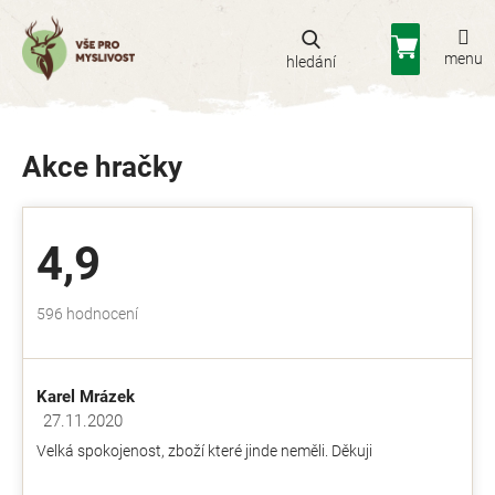
Přejít
na
Nákupní
obsah
košík
Akce hračky
4,9
Průměrné
596 hodnocení
hodnocení
obchodu
je
Karel Mrázek
4,9
z
27.11.2020
Hodnocení obchodu je 5 z 5 hvězdiček.
5
Velká spokojenost, zboží které jinde neměli. Děkuji
hvězdiček.