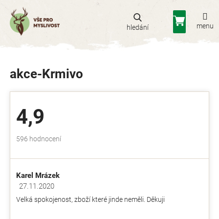
Přejít
na
Nákupní
obsah
košík
akce-Krmivo
4,9
Průměrné
596 hodnocení
hodnocení
obchodu
je
Karel Mrázek
4,9
z
27.11.2020
Hodnocení obchodu je 5 z 5 hvězdiček.
5
Velká spokojenost, zboží které jinde neměli. Děkuji
hvězdiček.