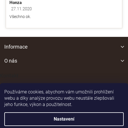
Honza
27.11.2020
Hodnocení obchodu je 5 z 5 hvězdiček.
Všechno ok.
Z
á
Informace
p
a
O nás
t
í
Kontakt
Používáme cookies, abychom vám umožnili prohlížení
webu a díky analýze provozu webu neustále zlepšovali
jeho funkce, výkon a použitelnost.
Shoptet
|
Realizoval
Nastavení