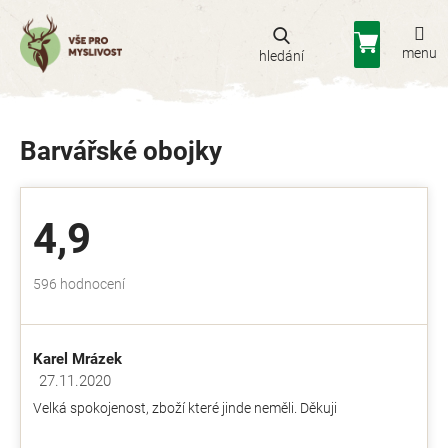
Přejít
na
Nákupní
obsah
košík
Barvářské obojky
4,9
Průměrné
596 hodnocení
hodnocení
obchodu
je
Karel Mrázek
4,9
z
27.11.2020
Hodnocení obchodu je 5 z 5 hvězdiček.
5
Velká spokojenost, zboží které jinde neměli. Děkuji
hvězdiček.