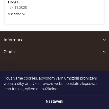
Honza
27.11.2020
Hodnocení obchodu je 5 z 5 hvězdiček.
Všechno ok.
Z
á
Informace
p
a
O nás
t
í
Kontakt
Používáme cookies, abychom vám umožnili prohlížení
webu a díky analýze provozu webu neustále zlepšovali
jeho funkce, výkon a použitelnost.
Shoptet
|
Realizoval
Nastavení