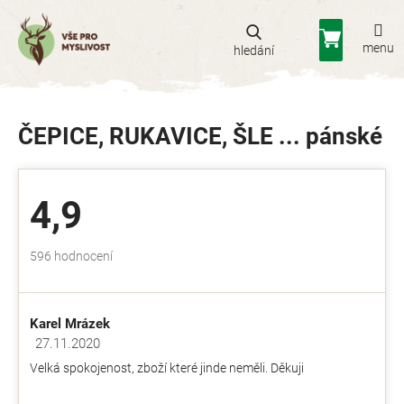
Přejít
na
Nákupní
obsah
košík
ČEPICE, RUKAVICE, ŠLE ... pánské
4,9
Průměrné
596 hodnocení
hodnocení
obchodu
je
Karel Mrázek
4,9
z
27.11.2020
Hodnocení obchodu je 5 z 5 hvězdiček.
5
Velká spokojenost, zboží které jinde neměli. Děkuji
hvězdiček.