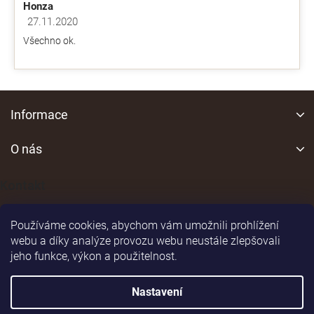
Honza
27.11.2020
Hodnocení obchodu je 5 z 5 hvězdiček.
Všechno ok.
Z
á
Informace
p
a
O nás
t
í
Kontakt
Používáme cookies, abychom vám umožnili prohlížení
webu a díky analýze provozu webu neustále zlepšovali
jeho funkce, výkon a použitelnost.
Shoptet
|
Realizoval
Nastavení