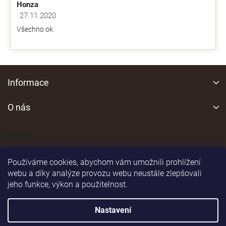
Honza
27.11.2020
Hodnocení obchodu je 5 z 5 hvězdiček.
Všechno ok.
Z
á
Informace
p
a
O nás
t
í
Kontakt
Používáme cookies, abychom vám umožnili prohlížení
webu a díky analýze provozu webu neustále zlepšovali
jeho funkce, výkon a použitelnost.
Shoptet
|
Realizoval
Nastavení