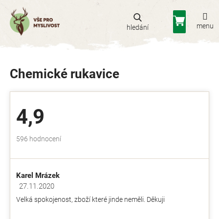
Přejít
na
Nákupní
obsah
košík
Chemické rukavice
4,9
Průměrné
596 hodnocení
hodnocení
obchodu
je
Karel Mrázek
4,9
z
27.11.2020
Hodnocení obchodu je 5 z 5 hvězdiček.
5
Velká spokojenost, zboží které jinde neměli. Děkuji
hvězdiček.