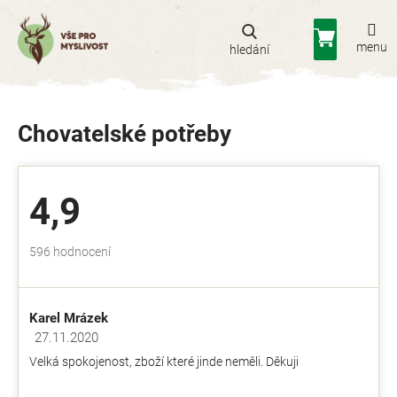
Přejít
na
Nákupní
obsah
košík
Chovatelské potřeby
4,9
Průměrné
596 hodnocení
hodnocení
obchodu
je
Karel Mrázek
4,9
z
27.11.2020
Hodnocení obchodu je 5 z 5 hvězdiček.
5
Velká spokojenost, zboží které jinde neměli. Děkuji
hvězdiček.