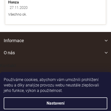
Honza
27.11.2020
Hodnocení obchodu je 5 z 5 hvězdiček.
Všechno ok.
Z
á
Informace
p
a
O nás
t
í
Kontakt
Používáme cookies, abychom vám umožnili prohlížení
webu a díky analýze provozu webu neustále zlepšovali
jeho funkce, výkon a použitelnost.
Shoptet
|
Realizoval
Nastavení