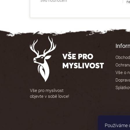
596 hodnocení
ne
hodnocení
obchodu
je
4,9
z
5
Z
hvězdiček.
á
Info
p
Obchod
a
Ochrana
t
Vše o 
í
Doprava
Splátko
Vše pro myslivost
objevte v sobě lovce!
Používáme c