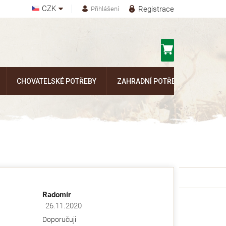
CZK
Registrace
Přihlášení
Nákupní
košík
CHOVATELSKÉ POTŘEBY
ZAHRADNÍ POTŘEBY
Kontak
Radomír
26.11.2020
ězdiček.
Hodnocení obchodu je 5 z 5 hvězdiček.
Doporučuji