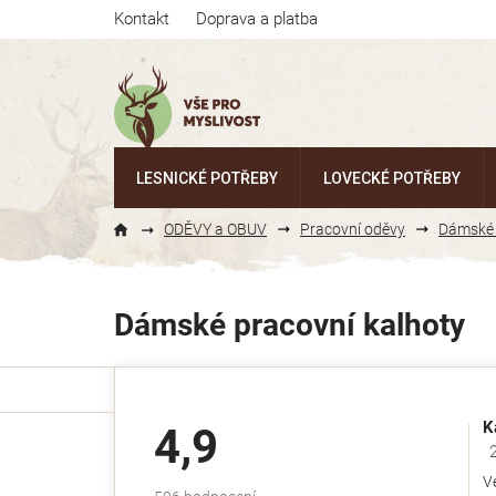
Přejít
Kontakt
Doprava a platba
na
obsah
LESNICKÉ POTŘEBY
LOVECKÉ POTŘEBY
ODĚVY a OBUV
Pracovní oděvy
Dámské 
Dámské pracovní kalhoty
K
4,9
Ho
V
Průměrné