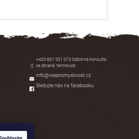
Kontakt
+420 601 531 073 Odborná konzulta
ce zbraně, termovize
info
@
vsepromyslivost.cz
Sledujte nás na facebooku
Souhlasím