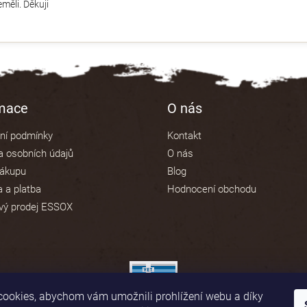
měli. Děkuji
rmace
O nás
ní podmínky
Kontakt
 osobních údajů
O nás
nákupu
Blog
 a platba
Hodnocení obchodu
vý prodej ESSOX
ookies, abychom vám umožnili prohlížení webu a díky