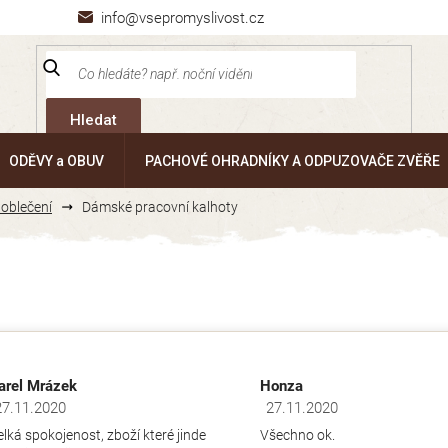
info@vsepromyslivost.cz
Hledat
ODĚVY a OBUV
PACHOVÉ OHRADNÍKY A ODPUZOVAČE ZVĚŘE
oblečení
Dámské pracovní kalhoty
arel Mrázek
Honza
27.11.2020
27.11.2020
dnocení obchodu je 5 z 5 hvězdiček.
Hodnocení obchodu je 5 z 5 hv
elká spokojenost, zboží které jinde
Všechno ok.