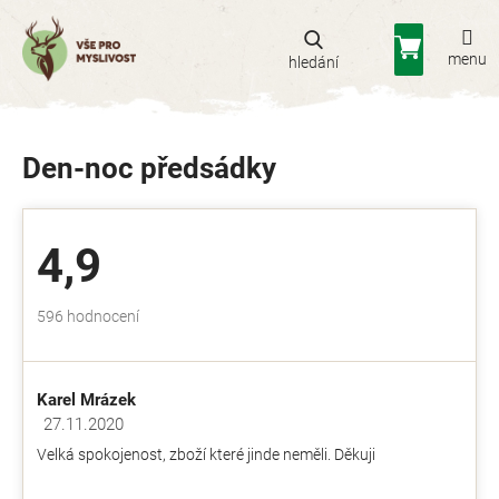
Přejít
na
Nákupní
obsah
košík
Den-noc předsádky
4,9
Průměrné
596 hodnocení
hodnocení
obchodu
je
Karel Mrázek
4,9
z
27.11.2020
Hodnocení obchodu je 5 z 5 hvězdiček.
5
Velká spokojenost, zboží které jinde neměli. Děkuji
hvězdiček.