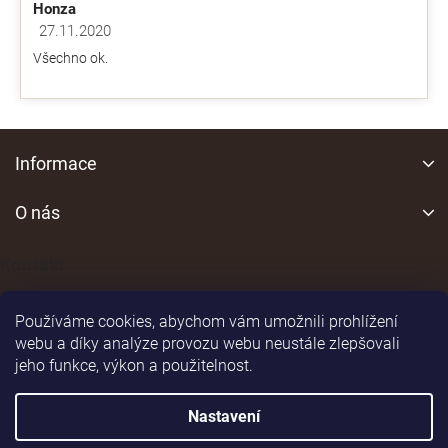
Honza
27.11.2020
Hodnocení obchodu je 5 z 5 hvězdiček.
Všechno ok.
Z
á
Informace
p
a
O nás
t
í
Kontakt
Používáme cookies, abychom vám umožnili prohlížení
webu a díky analýze provozu webu neustále zlepšovali
jeho funkce, výkon a použitelnost.
Shoptet
|
Realizoval
Nastavení