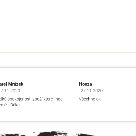
O
v
l
á
d
arel Mrázek
Honza
a
27.11.2020
27.11.2020
dnocení obchodu je 5 z 5 hvězdiček.
Hodnocení obchodu je 5 z 5 hv
c
elká spokojenost, zboží které jinde
Všechno ok.
í
měli. Děkuji
p
r
v
k
y