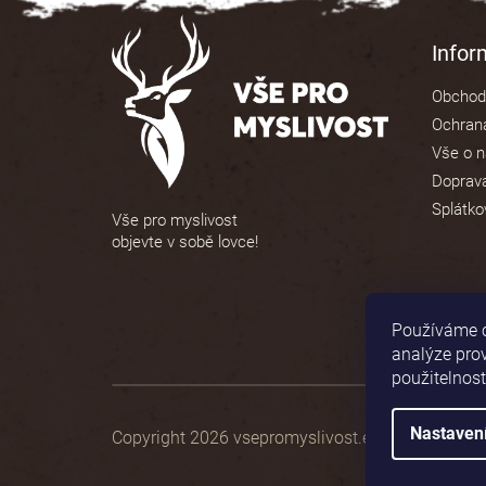
5
Z
hvězdiček.
á
Info
p
Obchod
a
Ochrana
t
Vše o 
í
Doprava
Splátko
Vše pro myslivost
objevte v sobě lovce!
Používáme c
analýze pro
použitelnost
Nastaven
Copyright 2026
vsepromyslivost.eu
. Všechna pr