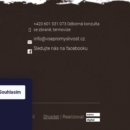
Kontakt
+420 601 531 073 Odborná konzulta
ce zbraně, termovize
info
@
vsepromyslivost.cz
Sledujte nás na facebooku
Souhlasím
Shoptet
|
Realizoval