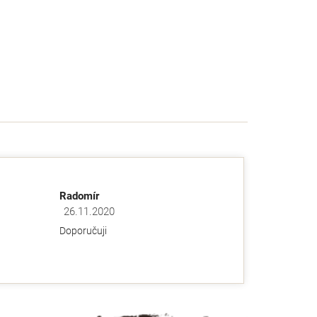
Radomír
26.11.2020
ězdiček.
Hodnocení obchodu je 5 z 5 hvězdiček.
Doporučuji