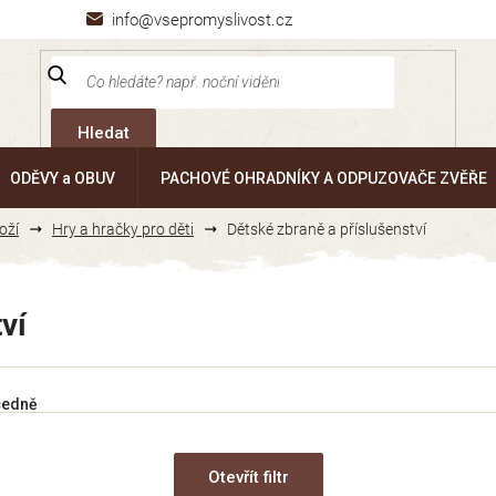
info@vsepromyslivost.cz
Hledat
ODĚVY a OBUV
PACHOVÉ OHRADNÍKY A ODPUZOVAČE ZVĚŘE
oží
Hry a hračky pro děti
Dětské zbraně a příslušenství
ví
cedně
Otevřít filtr