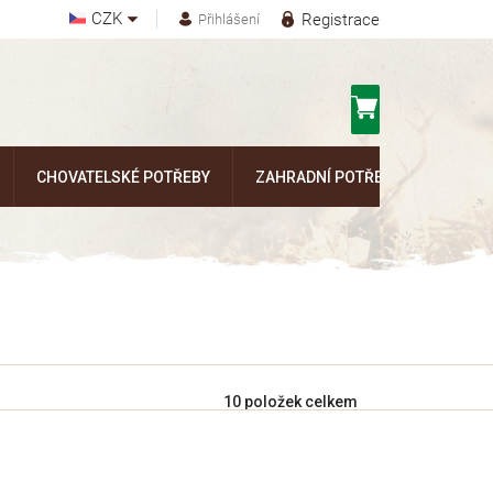
CZK
Registrace
Přihlášení
Nákupní
košík
CHOVATELSKÉ POTŘEBY
ZAHRADNÍ POTŘEBY
Kontak
10
položek celkem