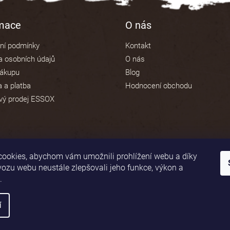
v
ý
p
rmace
O nás
i
s
ní podmínky
Kontakt
u
 osobních údajů
O nás
nákupu
Blog
 a platba
Hodnocení obchodu
vý prodej ESSOX
ookies, abychom vám umožnili prohlížení webu a díky
vozu webu neustále zlepšovali jeho funkce, výkon a
.
í
áva vyhrazena.
Upravit nastavení cookies