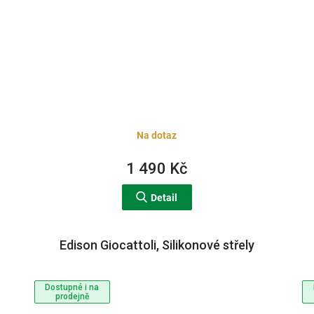
Na dotaz
1 490 Kč
Detail
Edison Giocattoli, Silikonové střely
Dostupné i na
prodejně