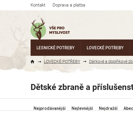
Přejít
Kontakt
Doprava a platba
na
obsah
LESNICKÉ POTŘEBY
LOVECKÉ POTŘEBY
LOVECKÉ POTŘEBY
Dárkové a doplňkové zb
Dětské zbraně a příslušenst
Ř
Nejprodávanější
Nejlevnější
Nejdražší
Abe
a
z
e