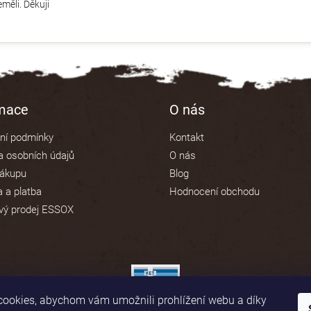
měli. Děkuji
rmace
O nás
ní podmínky
Kontakt
 osobních údajů
O nás
nákupu
Blog
 a platba
Hodnocení obchodu
vý prodej ESSOX
ookies, abychom vám umožnili prohlížení webu a díky