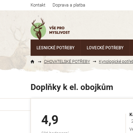
Přejít
Kontakt
Doprava a platba
na
obsah
LESNICKÉ POTŘEBY
LOVECKÉ POTŘEBY
CHOVATELSKÉ POTŘEBY
Kynologické potře
Doplňky k el. obojkům
K
4,9
Ho
V
Průměrné