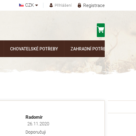
CZK
Registrace
Přihlášení
Nákupní
košík
CHOVATELSKÉ POTŘEBY
ZAHRADNÍ POTŘEBY
Kontak
Radomír
26.11.2020
ězdiček.
Hodnocení obchodu je 5 z 5 hvězdiček.
Doporučuji