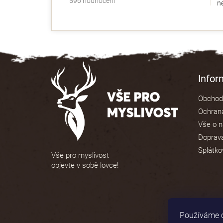
596 hodnocení
ne
hodnocení
obchodu
je
4,9
z
5
Z
hvězdiček.
á
Info
p
Obchod
a
Ochrana
t
Vše o 
í
Doprava
Splátko
Vše pro myslivost
objevte v sobě lovce!
Používáme c