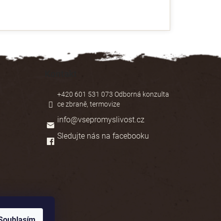
Kontakt
+420 601 531 073 Odborná konzulta
ce zbraně, termovize
info
@
vsepromyslivost.cz
Sledujte nás na facebooku
Souhlasím