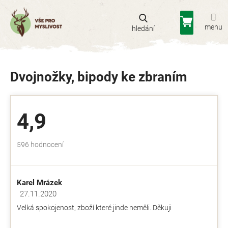
Přejít
na
Nákupní
obsah
košík
Dvojnožky, bipody ke zbraním
4,9
Průměrné
596 hodnocení
hodnocení
obchodu
je
Karel Mrázek
4,9
z
27.11.2020
Hodnocení obchodu je 5 z 5 hvězdiček.
5
Velká spokojenost, zboží které jinde neměli. Děkuji
hvězdiček.