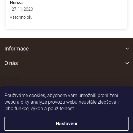
Honza
27.11.2020
Hodnocení obchodu je 5 z 5 hvězdiček.
Všechno ok.
Z
á
Informace
p
a
O nás
t
í
Kontakt
Používáme cookies, abychom vám umožnili prohlížení
webu a díky analýze provozu webu neustále zlepšovali
jeho funkce, výkon a použitelnost.
Shoptet
|
Realizoval
Nastavení