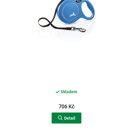
d
u
k
t
ů
Skladem
706 Kč
Detail