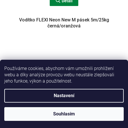
Detail
Vodítko FLEXI Neon New M pásek 5m/25kg
černá/oranžová
Používáme cookies, abychom vám umožnili prohlížení
webu a díky analýze provozu webu neustále zlepšovali
jeho funkce, výkon a použitelnost.
Nastavení
Souhlasím