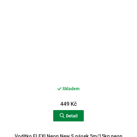
Skladem
449 Kč
Detail
Vodítko FLEXI Neon New S pásek 5m/15kg neon