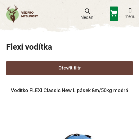
Přejít
na
Nákupní
obsah
košík
Flexi vodítka
Otevřít filtr
V
Vodítko FLEXI Classic New L pásek 8m/50kg modrá
ý
p
i
s
p
r
o