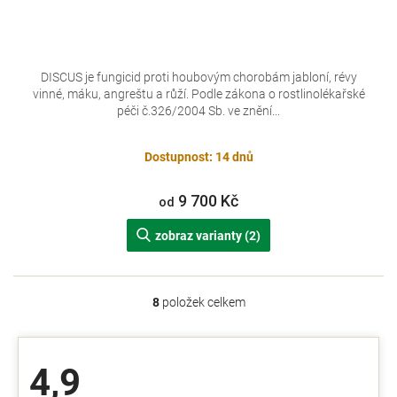
DISCUS je fungicid proti houbovým chorobám jabloní, révy
vinné, máku, angreštu a růží. Podle zákona o rostlinolékařské
péči č.326/2004 Sb. ve znění...
Dostupnost: 14 dnů
9 700 Kč
od
zobraz varianty (2)
8
položek celkem
O
v
l
á
4,9
d
a