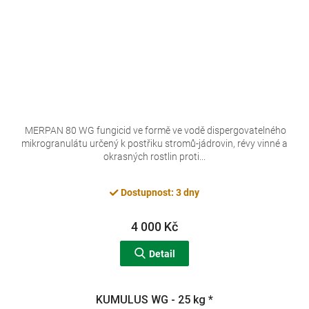
MERPAN 80 WG fungicid ve formě ve vodě dispergovatelného
mikrogranulátu určený k postřiku stromů-jádrovin, révy vinné a
okrasných rostlin proti...
Dostupnost: 3 dny
4 000 Kč
Detail
KUMULUS WG - 25 kg *