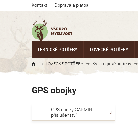
Přejít
Kontakt
Doprava a platba
na
obsah
LESNICKÉ POTŘEBY
LOVECKÉ POTŘEBY
LOVECKÉ POTŘEBY
Kynologické potřeby
GPS obojky
GPS obojky GARMIN +
příslušenství
Ř