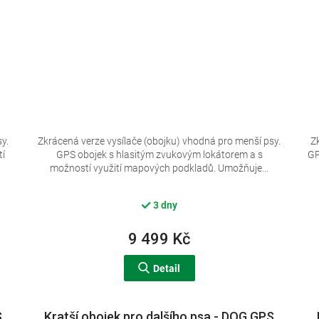
y.
Zkrácená verze vysílače (obojku) vhodná pro menší psy.
Z
tí
GPS obojek s hlasitým zvukovým lokátorem a s
GP
možností využití mapových podkladů. Umožňuje...
3 dny
9 499 Kč
Detail
S
Kratší obojek pro dalšího psa - DOG GPS