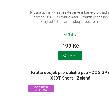
Pružná guma v krásně syté červené barvě pro snadn
uchycení DOG GPS mini lokátoru. Praktický doplněk
který udrží tracker na obojku, postroji i...
3 dny
199 Kč
Detail
Kratší obojek pro dalšího psa - DOG GP
X30T Short - Zelená
DOPRAVA
ZDARMA