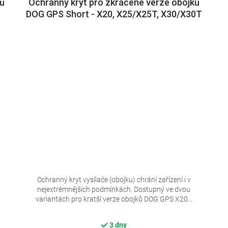
ků
Ochranný kryt pro zkrácené verze obojků
DOG GPS Short - X20, X25/X25T, X30/X30T
Ochranný kryt vysílače (obojku) chrání zařízení i v
nejextrémnějších podmínkách. Dostupný ve dvou
variantách pro kratší verze obojků DOG GPS X20...
3 dny