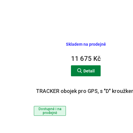
t
ů
Skladem na prodejně
11 675 Kč
Detail
TRACKER obojek pro GPS, s "D" kroužk
Dostupné i na
prodejně