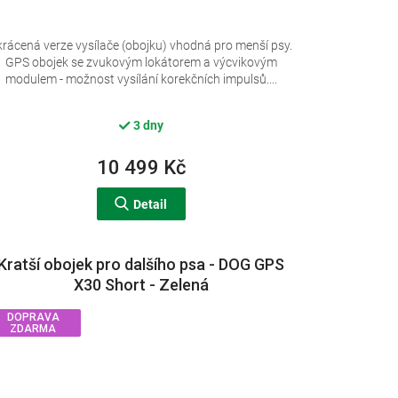
krácená verze vysílače (obojku) vhodná pro menší psy.
GPS obojek se zvukovým lokátorem a výcvikovým
modulem - možnost vysílání korekčních impulsů....
3 dny
10 499 Kč
Detail
Kratší obojek pro dalšího psa - DOG GPS
X30 Short - Zelená
DOPRAVA
ZDARMA