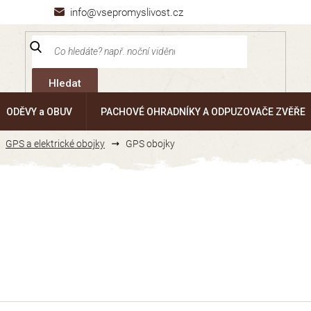
info@vsepromyslivost.cz
Hledat
ODĚVY a OBUV
PACHOVÉ OHRADNÍKY A ODPUZOVAČE ZVĚŘE
GPS a elektrické obojky
GPS obojky