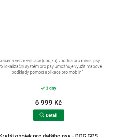
krácená verze vysílače (obojku) vhodná pro menší psy.
S lokalizační systém pro psy umožňuje využít mapové
podklady pomocí aplikace pro mobilní...
3 dny
6 999 Kč
Detail
Kratší obojek pro dalšího psa - DOG GPS