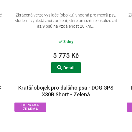
é
Zkrácená verze vysílače (obojku) vhodná pro menší psy.
Z
,
Moderní vyhledávací zařízení, které umožňuje lokalizovat
až 9 psů na vzdálenost 20 km....
3 dny
5 775 Kč
Detail
S
Kratší obojek pro dalšího psa - DOG GPS
X30B Short - Zelená
DOPRAVA
ZDARMA