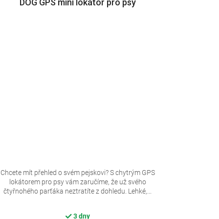
DOG GPS mini lokátor pro psy
Chcete mít přehled o svém pejskovi? S chytrým GPS
lokátorem pro psy vám zaručíme, že už svého
čtyřnohého parťáka neztratíte z dohledu. Lehké,...
3 dny