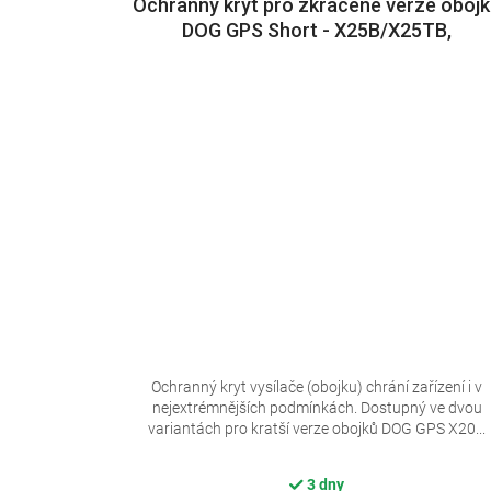
Ochranný kryt pro zkrácené verze oboj
DOG GPS Short - X25B/X25TB,
X30B/X30TB
Ochranný kryt vysílače (obojku) chrání zařízení i v
nejextrémnějších podmínkách. Dostupný ve dvou
variantách pro kratší verze obojků DOG GPS X20...
3 dny