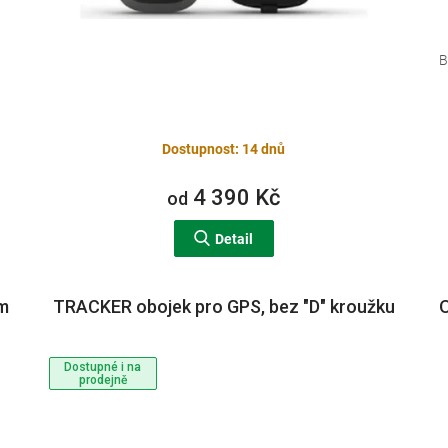
B
Dostupnost: 14 dnů
4 390 Kč
od
Detail
em
TRACKER obojek pro GPS, bez "D" kroužku
O
Dostupné i na
prodejně