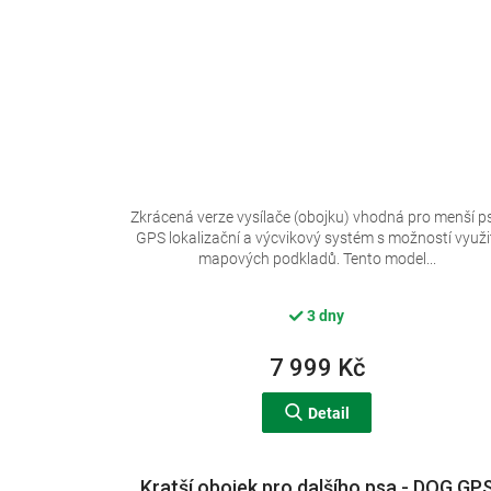
Zkrácená verze vysílače (obojku) vhodná pro menší ps
GPS lokalizační a výcvikový systém s možností využi
mapových podkladů. Tento model...
3 dny
7 999 Kč
Detail
Kratší obojek pro dalšího psa - DOG GP