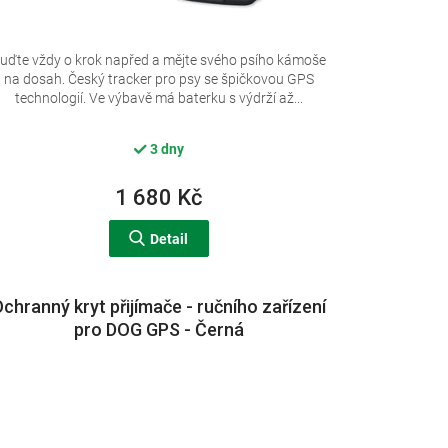
uďte vždy o krok napřed a mějte svého psího kámoše
na dosah. Český tracker pro psy se špičkovou GPS
technologií. Ve výbavě má baterku s výdrží až...
3 dny
1 680 Kč
Detail
chranný kryt přijímače - ručního zařízení
pro DOG GPS - Černá