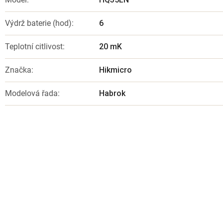
Výdrž baterie (hod)
:
6
Teplotní citlivost
:
20 mK
Značka
:
Hikmicro
Modelová řada
:
Habrok