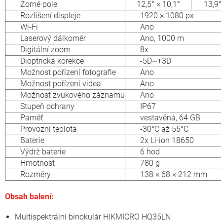
Zorné pole
12,5° × 10,1°
13,9°
Rozlišení displeje
1920 × 1080 px
Wi-Fi
Ano
Laserový dálkoměr
Ano, 1000 m
Digitální zoom
8x
Dioptrická korekce
-5D~+3D
Možnost pořízení fotografie
Ano
Možnost pořízení videa
Ano
Možnost zvukového záznamu
Ano
Stupeň ochrany
IP67
Paměť
vestavěná, 64 GB
Provozní teplota
-30°C až 55°C
Baterie
2x Li-ion 18650
Výdrž baterie
6 hod
Hmotnost
780 g
Rozměry
138 × 68 × 212 mm
Obsah balení:
Multispektrální binokulár HIKMICRO HQ35LN