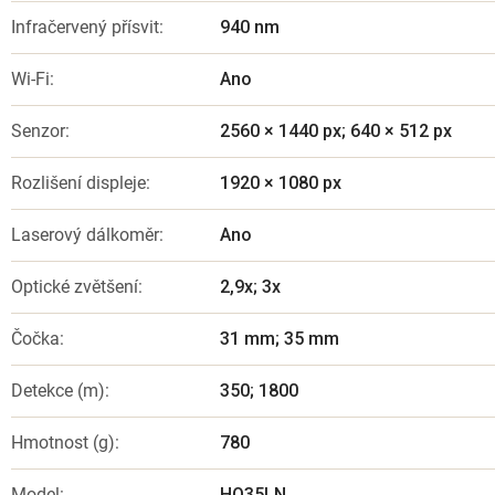
Infračervený přísvit
:
940 nm
Wi-Fi
:
Ano
Senzor
:
2560 × 1440 px; 640 × 512 px
Rozlišení displeje
:
1920 × 1080 px
Laserový dálkoměr
:
Ano
Optické zvětšení
:
2,9x; 3x
Čočka
:
31 mm; 35 mm
Detekce (m)
:
350; 1800
Hmotnost (g)
:
780
Model
:
HQ35LN