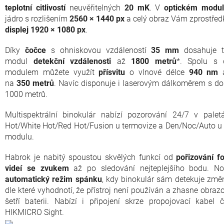
teplotní citlivostí
neuvěřitelných
20 mK
. V
optickém modu
jádro s rozlišením
2560 × 1440 px
a celý obraz Vám zprostřed
displej 1920 × 1080 px
.
Díky
čočce
s ohniskovou vzdáleností
35 mm
dosahuje t
modul
detekční vzdálenosti
až
1800 metrů
*.
Spolu s d
modulem můžete využít
přísvitu
o vlnové délce
94
0 nm
a
na
350 metrů
. Navíc disponuje i laserovým dálkoměrem s d
1000 metrů.
Multispektrální binokulár nabízí pozorování 24/7 v palet
Hot/White Hot/Red Hot/Fusion u termovize a Den/Noc/Auto u
modulu.
Habrok je nabitý spoustou skvělých funkcí od
pořizování fo
videí se zvukem
až po sledování nejteplejšího bodu. No
automatický režim spánku
, kdy binokulár sám detekuje změ
dle které vyhodnotí, že přístroj není používán a zhasne obraz
šetří baterii. Nabízí i připojení skrze propojovací kabel č
HIKMICRO Sight.