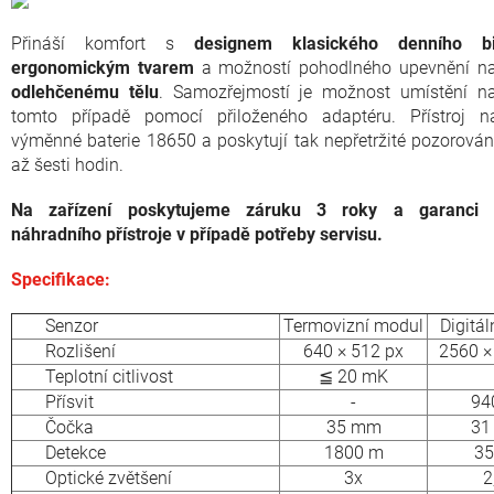
Přináší komfort s
designem klasického denního bi
ergonomickým tvarem
a možností pohodlného upevnění na
odlehčenému tělu
. Samozřejmostí je možnost umístění na 
tomto případě pomocí přiloženého adaptéru. Přístroj n
výměnné baterie 18650 a poskytují tak nepřetržité pozorová
až šesti hodin.
Na zařízení poskytujeme záruku 3 roky a garanci z
náhradního přístroje v případě potřeby servisu.
Specifikace:
Senzor
Termovizní modul
Digitá
Rozlišení
640 × 512 px
2560 ×
Teplotní citlivost
≦ 20 mK
Přísvit
-
94
Čočka
35 mm
31
Detekce
1800 m
35
Optické zvětšení
3x
2