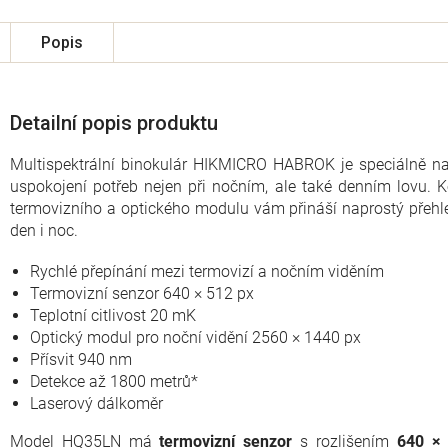
Popis
Detailní popis produktu
Multispektrální binokulár HIKMICRO HABROK je speciálně na
uspokojení potřeb nejen při nočním, ale také denním lovu.
termovizního a optického modulu vám přináší naprostý přehl
den i noc.
Rychlé přepínání mezi termovizí a nočním viděním
Termovizní senzor 640 × 512 px
Teplotní citlivost 20 mK
Optický modul pro noční vidění 2560 × 1440 px
Přísvit 940 nm
Detekce až 1800 metrů*
Laserový dálkoměr
Model HQ35LN má
termovizní senzor
s rozlišením
640 ×