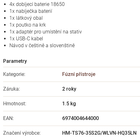
4x dobíjecí baterie 18650
1x nabíječka baterií
1x látkový obal
1x poutko na krk
1x adaptér pro umístění na stativ
1x USB-C kabel
Návod v češtině a slovenštině
Kategorie
:
Fúzní přístroje
Záruka
:
2 roky
Hmotnost
:
1.5 kg
EAN
:
6974004644000
Značení výrobce
:
HM-TS76-35S2G/WLVN-HQ35LN