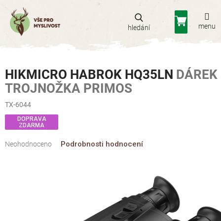
Přejít
na
Nákupní
obsah
košík
HIKMICRO HABROK HQ35LN
DÁREK
TROJNOŽKA PRIMOS
TX-6044
DOPRAVA
ZDARMA
Průměrné
Podrobnosti hodnocení
Neohodnoceno
hodnocení
produktu
je
0,0
z
5
hvězdiček.