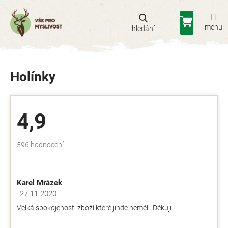
Přejít
na
Nákupní
obsah
košík
Holínky
4,9
Průměrné
596 hodnocení
hodnocení
obchodu
je
Karel Mrázek
4,9
z
27.11.2020
Hodnocení obchodu je 5 z 5 hvězdiček.
5
Velká spokojenost, zboží které jinde neměli. Děkuji
hvězdiček.