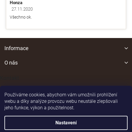
Honza
27.11.2020
Hodnocení obchodu je 5 z 5 hvězdiček.
Všechno ok.
Z
á
Informace
p
a
O nás
t
í
Kontakt
Používáme cookies, abychom vám umožnili prohlížení
webu a díky analýze provozu webu neustále zlepšovali
jeho funkce, výkon a použitelnost.
Shoptet
|
Realizoval
Nastavení