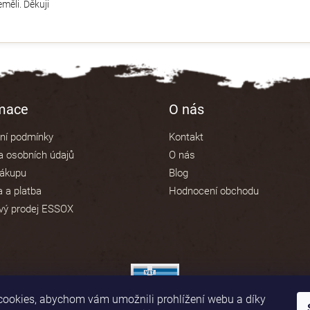
měli. Děkuji
rmace
O nás
ní podmínky
Kontakt
 osobních údajů
O nás
nákupu
Blog
 a platba
Hodnocení obchodu
vý prodej ESSOX
ookies, abychom vám umožnili prohlížení webu a díky