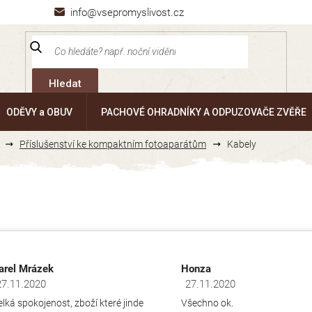
info@vsepromyslivost.cz
Hledat
ODĚVY a OBUV
PACHOVÉ OHRADNÍKY A ODPUZOVAČE ZVĚŘE
Příslušenství ke kompaktním fotoaparátům
Kabely
arel Mrázek
Honza
27.11.2020
27.11.2020
dnocení obchodu je 5 z 5 hvězdiček.
Hodnocení obchodu je 5 z 5 hv
elká spokojenost, zboží které jinde
Všechno ok.