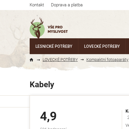
Přejít
Kontakt
Doprava a platba
na
obsah
LESNICKÉ POTŘEBY
LOVECKÉ POTŘEBY
LOVECKÉ POTŘEBY
Kompaktní fotoaparáty
Kabely
K
4,9
Ho
V
Průměrné