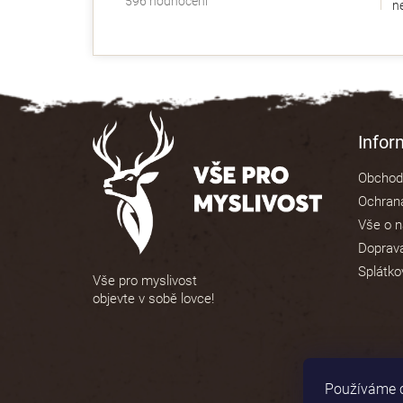
596 hodnocení
ne
hodnocení
obchodu
je
4,9
z
5
Z
hvězdiček.
á
Info
p
Obchod
a
Ochrana
t
Vše o 
í
Doprava
Splátko
Vše pro myslivost
objevte v sobě lovce!
Používáme c