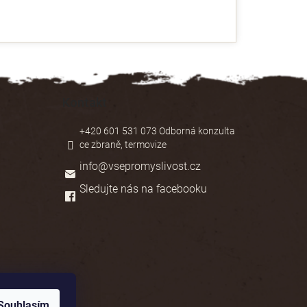
Kontakt
+420 601 531 073 Odborná konzulta
ce zbraně, termovize
info
@
vsepromyslivost.cz
Sledujte nás na facebooku
Souhlasím