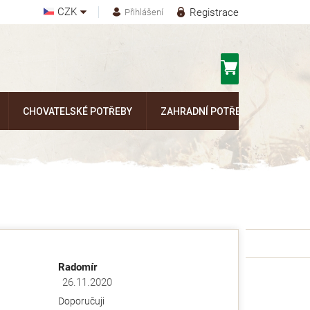
CZK
Registrace
Přihlášení
Nákupní
košík
CHOVATELSKÉ POTŘEBY
ZAHRADNÍ POTŘEBY
Kontak
Radomír
26.11.2020
ězdiček.
Hodnocení obchodu je 5 z 5 hvězdiček.
Doporučuji