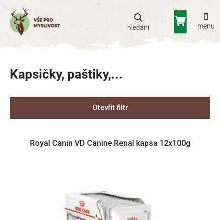
Přejít
na
Nákupní
obsah
košík
Kapsičky, paštiky,...
Otevřít filtr
V
Royal Canin VD Canine Renal kapsa 12x100g
ý
p
i
s
p
r
o