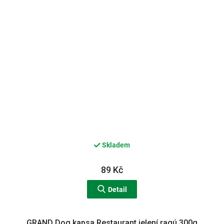
Skladem
89 Kč
Detail
GRAND Dog kapsa Restaurant jelení ragú 300g