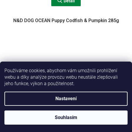
Detail
N&D DOG OCEAN Puppy Codfish & Pumpkin 285g
Používáme cookies, abychom vám umožnili prohlížení
webu a díky analýze provozu webu neustále zlepšovali
jeho funkce, výkon a použitelnost.
Nastavení
Souhlasím