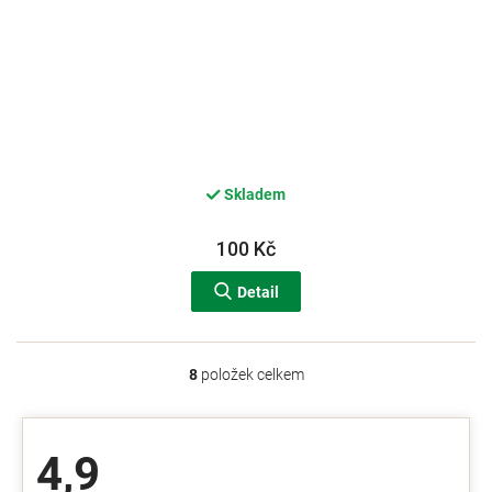
Skladem
100 Kč
Detail
8
položek celkem
O
v
l
á
4,9
d
a