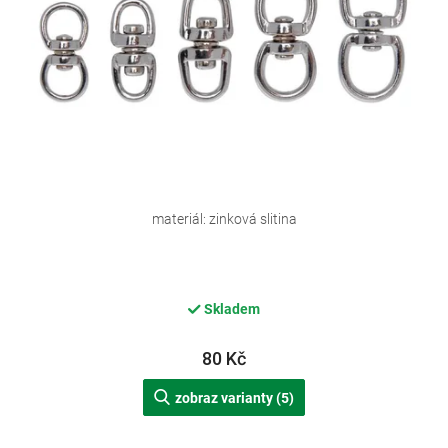
d
u
k
t
ů
materiál: zinková slitina
Skladem
80 Kč
zobraz varianty (5)