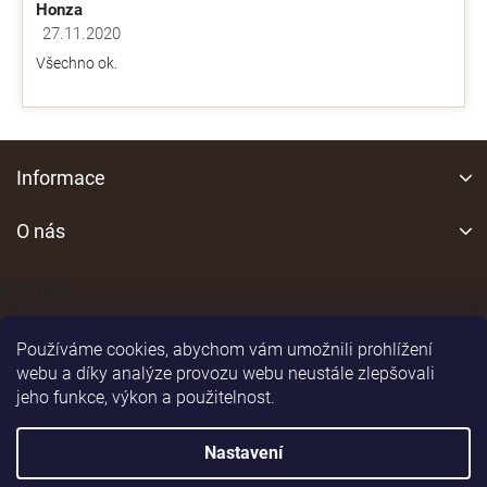
Honza
27.11.2020
Hodnocení obchodu je 5 z 5 hvězdiček.
Všechno ok.
Z
á
Informace
p
a
O nás
t
í
Kontakt
Používáme cookies, abychom vám umožnili prohlížení
webu a díky analýze provozu webu neustále zlepšovali
jeho funkce, výkon a použitelnost.
Shoptet
|
Realizoval
Nastavení