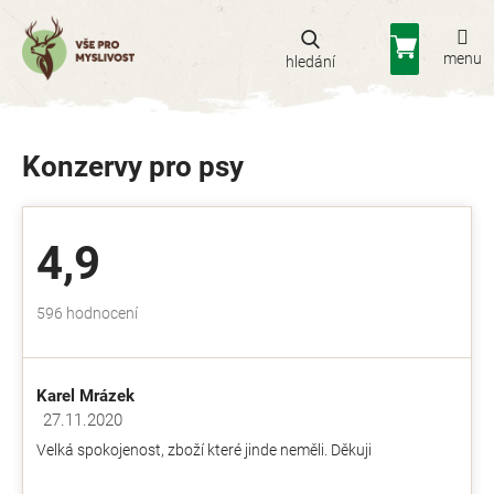
Přejít
na
Nákupní
obsah
košík
Konzervy pro psy
4,9
Průměrné
596 hodnocení
hodnocení
obchodu
je
Karel Mrázek
4,9
z
27.11.2020
Hodnocení obchodu je 5 z 5 hvězdiček.
5
Velká spokojenost, zboží které jinde neměli. Děkuji
hvězdiček.