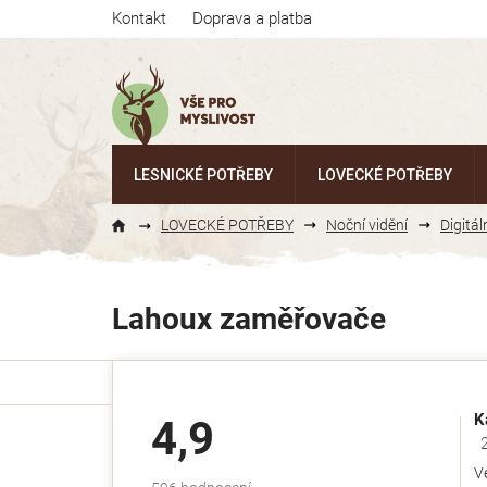
Přejít
Kontakt
Doprava a platba
na
obsah
LESNICKÉ POTŘEBY
LOVECKÉ POTŘEBY
LOVECKÉ POTŘEBY
Noční vidění
Digitál
Lahoux zaměřovače
K
4,9
Ho
V
Průměrné