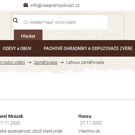
info@vsepromyslivost.cz
Hledat
ODĚVY a OBUV
PACHOVÉ OHRADNÍKY A ODPUZOVAČE ZVĚŘE
ní noční vidění
Zaměřovače
Lahoux zaměřovače
arel Mrázek
Honza
27.11.2020
27.11.2020
dnocení obchodu je 5 z 5 hvězdiček.
Hodnocení obchodu je 5 z 5 hv
elká spokojenost, zboží které jinde
Všechno ok.