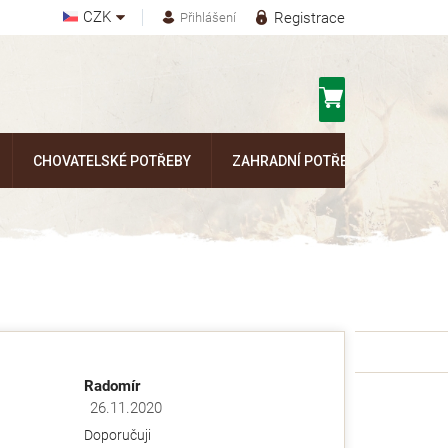
CZK
Registrace
Přihlášení
Nákupní
košík
CHOVATELSKÉ POTŘEBY
ZAHRADNÍ POTŘEBY
Kontak
Radomír
26.11.2020
ězdiček.
Hodnocení obchodu je 5 z 5 hvězdiček.
Doporučuji