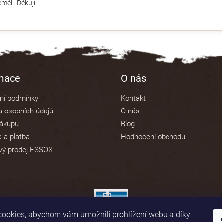
měli. Děkuji
rmace
O nás
ní podmínky
Kontakt
 osobních údajů
O nás
nákupu
Blog
 a platba
Hodnocení obchodu
vý prodej ESSOX
ookies, abychom vám umožnili prohlížení webu a díky