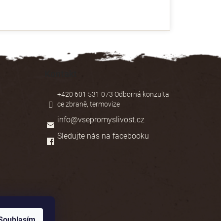
Kontakt
+420 601 531 073 Odborná konzulta
ce zbraně, termovize
info
@
vsepromyslivost.cz
Sledujte nás na facebooku
Souhlasím