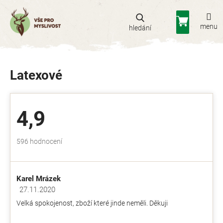
Přejít
na
Nákupní
obsah
košík
Latexové
4,9
Průměrné
596 hodnocení
hodnocení
obchodu
je
Karel Mrázek
4,9
z
27.11.2020
Hodnocení obchodu je 5 z 5 hvězdiček.
5
Velká spokojenost, zboží které jinde neměli. Děkuji
hvězdiček.