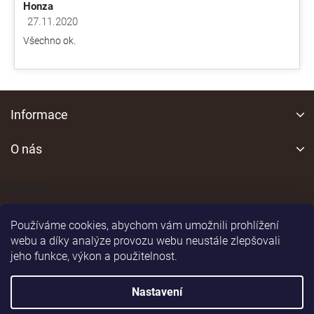
Honza
27.11.2020
Hodnocení obchodu je 5 z 5 hvězdiček.
Všechno ok.
Z
á
Informace
p
a
O nás
t
í
Kontakt
Používáme cookies, abychom vám umožnili prohlížení
webu a díky analýze provozu webu neustále zlepšovali
jeho funkce, výkon a použitelnost.
Shoptet
|
Realizoval
Nastavení