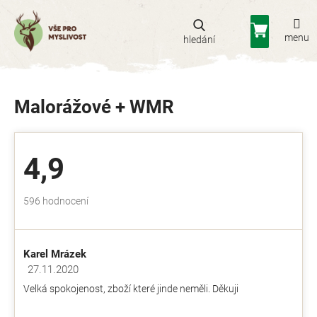
Přejít
na
Nákupní
obsah
košík
Malorážové + WMR
4,9
Průměrné
596 hodnocení
hodnocení
obchodu
je
Karel Mrázek
4,9
z
27.11.2020
Hodnocení obchodu je 5 z 5 hvězdiček.
5
Velká spokojenost, zboží které jinde neměli. Děkuji
hvězdiček.