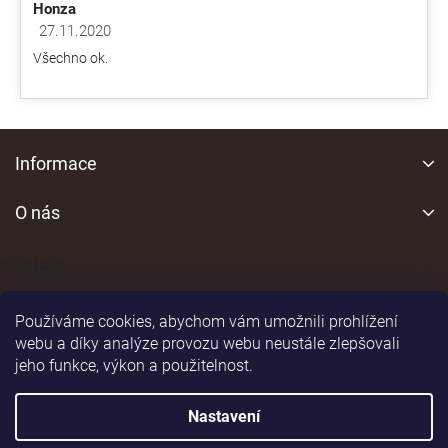
Honza
27.11.2020
Hodnocení obchodu je 5 z 5 hvězdiček.
Všechno ok.
Z
á
Informace
p
a
O nás
t
í
Kontakt
Používáme cookies, abychom vám umožnili prohlížení
webu a díky analýze provozu webu neustále zlepšovali
jeho funkce, výkon a použitelnost.
Shoptet
|
Realizoval
Nastavení