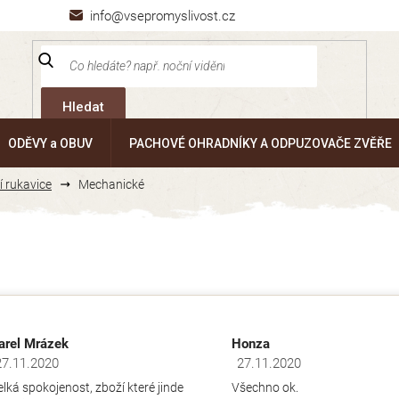
info@vsepromyslivost.cz
Hledat
ODĚVY a OBUV
PACHOVÉ OHRADNÍKY A ODPUZOVAČE ZVĚŘE
 rukavice
Mechanické
arel Mrázek
Honza
27.11.2020
27.11.2020
dnocení obchodu je 5 z 5 hvězdiček.
Hodnocení obchodu je 5 z 5 hv
elká spokojenost, zboží které jinde
Všechno ok.