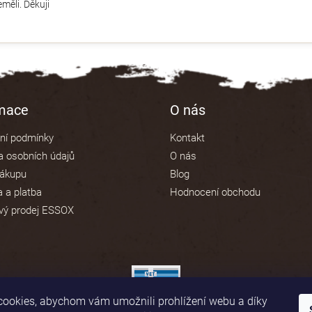
měli. Děkuji
rmace
O nás
ní podmínky
Kontakt
 osobních údajů
O nás
nákupu
Blog
 a platba
Hodnocení obchodu
vý prodej ESSOX
ookies, abychom vám umožnili prohlížení webu a díky