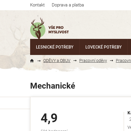
Přejít
Kontakt
Doprava a platba
na
obsah
LESNICKÉ POTŘEBY
LOVECKÉ POTŘEBY
ODĚVY a OBUV
Pracovní oděvy
Pracovní
Mechanické
K
4,9
Ho
V
Průměrné