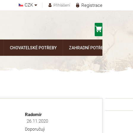
CZK
Registrace
Přihlášení
Nákupní
košík
CHOVATELSKÉ POTŘEBY
ZAHRADNÍ POTŘEBY
Kontak
Radomír
26.11.2020
ězdiček.
Hodnocení obchodu je 5 z 5 hvězdiček.
Doporučuji