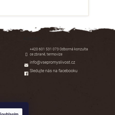
Kontakt
+420 601 531 073 Odborná konzulta
ce zbraně, termovize
info
@
vsepromyslivost.cz
Sledujte nás na facebooku
Souhlasím