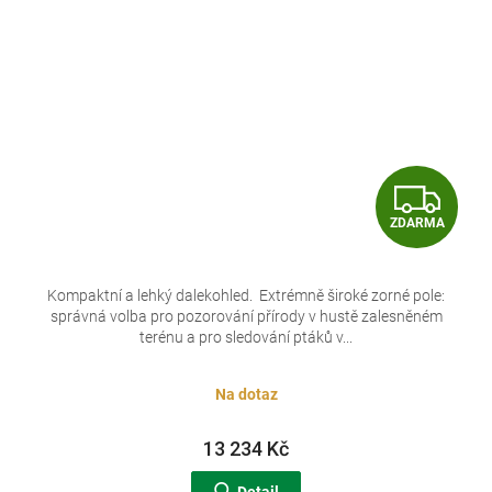
Z
ZDARMA
D
A
Kompaktní a lehký dalekohled. Extrémně široké zorné pole:
správná volba pro pozorování přírody v hustě zalesněném
R
terénu a pro sledování ptáků v...
M
Na dotaz
A
13 234 Kč