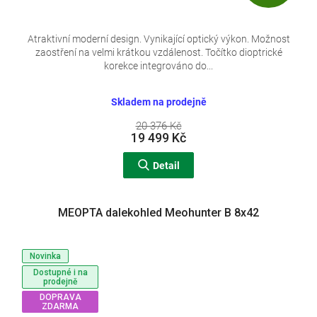
D
A
Atraktivní moderní design. Vynikající optický výkon. Možnost
zaostření na velmi krátkou vzdálenost. Točítko dioptrické
R
korekce integrováno do...
M
Skladem na prodejně
A
20 376 Kč
19 499 Kč
Detail
MEOPTA dalekohled Meohunter B 8x42
Novinka
Dostupné i na
prodejně
DOPRAVA
ZDARMA