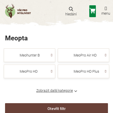
Přejít
na
Nákupní
obsah
košík
Meopta
Meohunter B
MeoPro Air HD
MeoPro HD
MeoPro HD Plus
Zobrazit další kategorie
Otevřít filtr