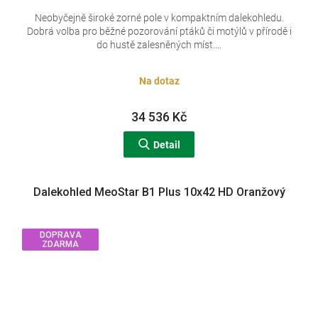
A
Neobyčejně široké zorné pole v kompaktním dalekohledu.
Dobrá volba pro běžné pozorování ptáků či motýlů v přírodě i
R
do hustě zalesněných míst....
M
Na dotaz
A
34 536 Kč
Detail
Dalekohled MeoStar B1 Plus 10x42 HD Oranžový
DOPRAVA
ZDARMA