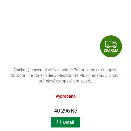
Z
ZDARMA
D
A
Špičkový univerzál Vítěz v anketě Editor´s choice časopisu
Outdoor Life. Dalekohledy MeoStar B1 Plus představují vrchol
R
prémiové evropské optiky od...
M
Vyprodáno
A
40 296 Kč
Detail