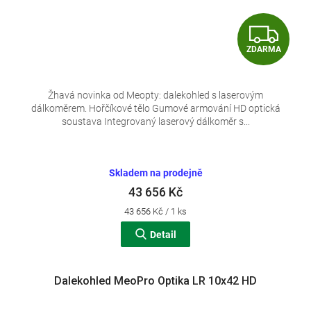
Z
ZDARMA
D
A
Žhavá novinka od Meopty: dalekohled s laserovým
dálkoměrem. Hořčíkové tělo Gumové armování HD optická
R
soustava Integrovaný laserový dálkoměr s...
M
A
Skladem na prodejně
43 656 Kč
Měrná
43 656 Kč / 1 ks
cena:
Detail
Dalekohled MeoPro Optika LR 10x42 HD