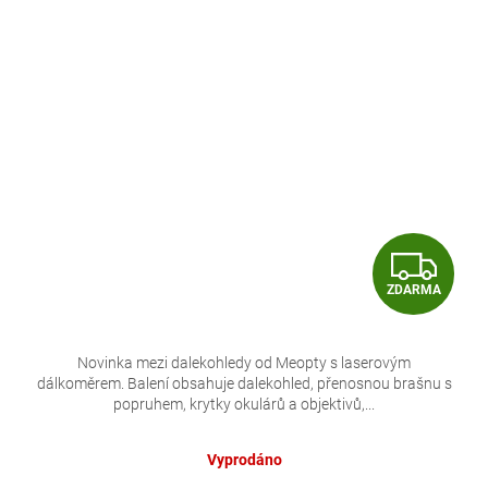
Z
ZDARMA
D
A
Novinka mezi dalekohledy od Meopty s laserovým
dálkoměrem. Balení obsahuje dalekohled, přenosnou brašnu s
R
popruhem, krytky okulárů a objektivů,...
M
Vyprodáno