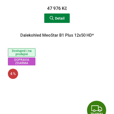
A
47 976 Kč
Detail
Dalekohled MeoStar B1 Plus 12x50 HD*
Dostupné i na
prodejně
DOPRAVA
ZDARMA
4 %
Z
ZDARMA