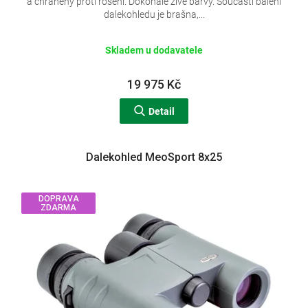
a chráněný proti rosení. Dokonale živé barvy. Součástí balení
R
dalekohledu je brašna,...
M
Skladem u dodavatele
A
19 975 Kč
Detail
Dalekohled MeoSport 8x25
DOPRAVA
ZDARMA