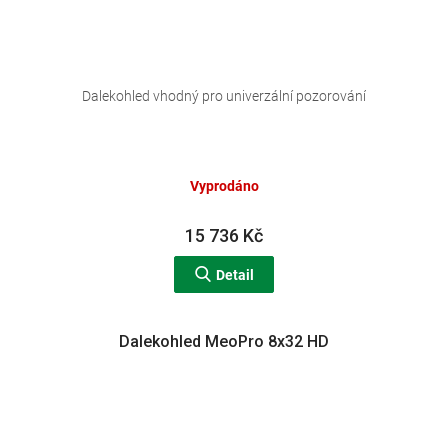
Průměrné
hodnocení
Dalekohled vhodný pro univerzální pozorování
produktu
je
4,0
z
Vyprodáno
5
hvězdiček.
15 736 Kč
Detail
Dalekohled MeoPro 8x32 HD