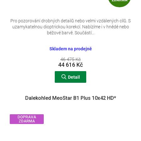
D
A
Pro pozorování drobných detailů nebo velmi vzdálených cílů. S
uzamykatelnou dioptrickou korekcí. Nabízíme i v hnědé nebo
R
béžové barvě. Součástí...
M
Skladem na prodejně
A
46 475 Kč
44 616 Kč
Detail
Dalekohled MeoStar B1 Plus 10x42 HD*
DOPRAVA
ZDARMA