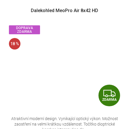
Dalekohled MeoPro Air 8x42 HD
DOPRAVA
ZDARMA
18 %
Z
ZDARMA
D
A
Atraktivní moderní design. Vynikající optický výkon. Možnost
zaostření na velmi krátkou vzdálenost. Točítko dioptrické