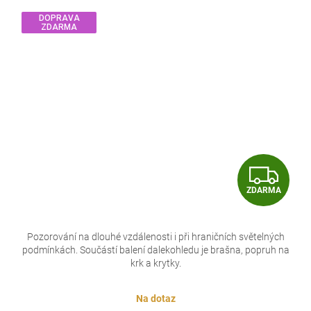
DOPRAVA
ZDARMA
Z
ZDARMA
D
A
Pozorování na dlouhé vzdálenosti i při hraničních světelných
podmínkách. Součástí balení dalekohledu je brašna, popruh na
R
krk a krytky.
M
Na dotaz