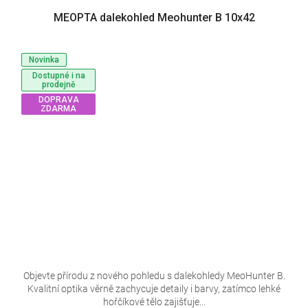
MEOPTA dalekohled Meohunter B 10x42
Novinka
Dostupné i na
prodejně
DOPRAVA
ZDARMA
Objevte přírodu z nového pohledu s dalekohledy MeoHunter B.
Kvalitní optika věrně zachycuje detaily i barvy, zatímco lehké
hořčíkové tělo zajišťuje...