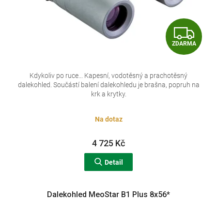
Z
ZDARMA
D
A
Kdykoliv po ruce... Kapesní, vodotěsný a prachotěsný
dalekohled. Součástí balení dalekohledu je brašna, popruh na
R
krk a krytky.
M
Na dotaz
A
4 725 Kč
Detail
Dalekohled MeoStar B1 Plus 8x56*