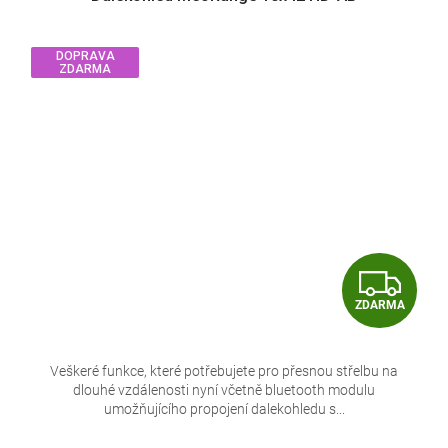
DOPRAVA
ZDARMA
Z
ZDARMA
D
A
Veškeré funkce, které potřebujete pro přesnou střelbu na
dlouhé vzdálenosti nyní včetně bluetooth modulu
R
umožňujícího propojení dalekohledu s...