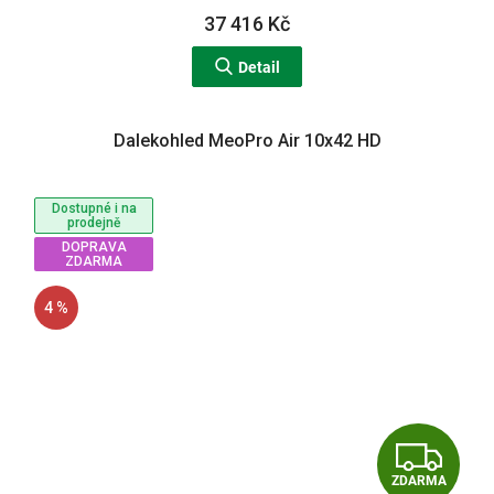
A
37 416 Kč
Detail
Dalekohled MeoPro Air 10x42 HD
Dostupné i na
prodejně
DOPRAVA
ZDARMA
4 %
Z
ZDARMA