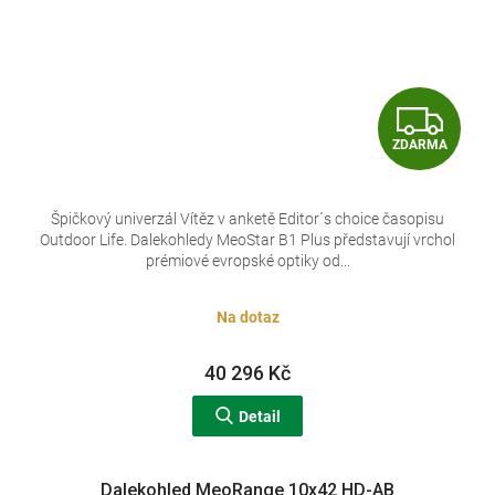
Z
ZDARMA
D
A
Špičkový univerzál Vítěz v anketě Editor´s choice časopisu
Outdoor Life. Dalekohledy MeoStar B1 Plus představují vrchol
R
prémiové evropské optiky od...
M
Na dotaz
A
40 296 Kč
Detail
Dalekohled MeoRange 10x42 HD-AB