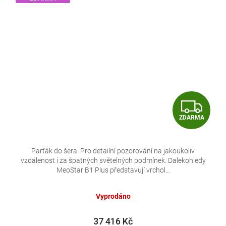
Z
ZDARMA
D
A
Parťák do šera. Pro detailní pozorování na jakoukoliv
vzdálenost i za špatných světelných podmínek. Dalekohledy
R
MeoStar B1 Plus představují vrchol...
M
Vyprodáno
A
37 416 Kč