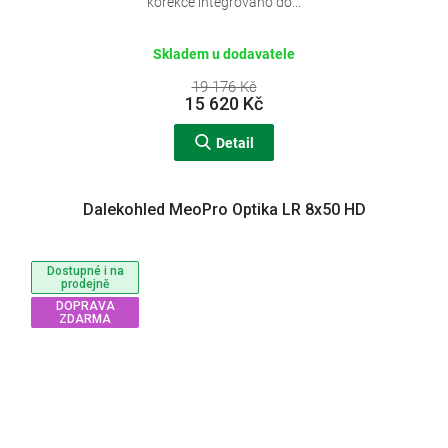
R
korekce integrováno do...
M
Skladem u dodavatele
A
19 176 Kč
15 620 Kč
Detail
Dalekohled MeoPro Optika LR 8x50 HD
Dostupné i na
prodejně
DOPRAVA
ZDARMA