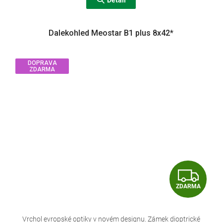
Detail
Dalekohled Meostar B1 plus 8x42*
DOPRAVA
ZDARMA
Z
ZDARMA
D
A
Vrchol evropské optiky v novém designu. Zámek dioptrické