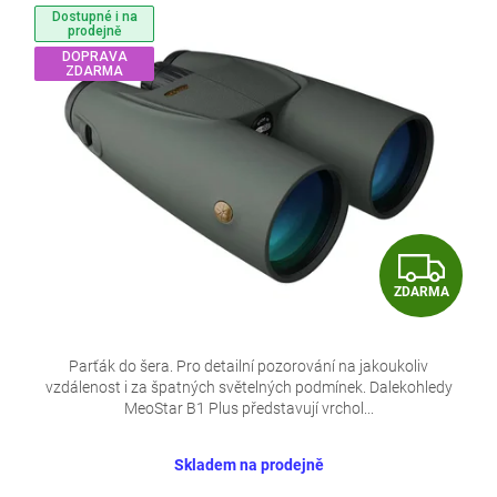
Dostupné i na
prodejně
DOPRAVA
ZDARMA
Z
ZDARMA
D
A
Parťák do šera. Pro detailní pozorování na jakoukoliv
vzdálenost i za špatných světelných podmínek. Dalekohledy
R
MeoStar B1 Plus představují vrchol...
M
Skladem na prodejně