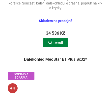
korekce. Součástí balení dalekohledu je brašna, popruh na krk
R
a krytky.
M
Skladem na prodejně
A
34 536 Kč
Detail
Dalekohled MeoStar B1 Plus 8x32*
DOPRAVA
ZDARMA
4 %