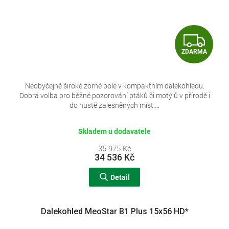
Z
ZDARMA
D
A
Neobyčejně široké zorné pole v kompaktním dalekohledu.
Dobrá volba pro běžné pozorování ptáků či motýlů v přírodě i
R
do hustě zalesněných míst....
M
Skladem u dodavatele
A
35 975 Kč
34 536 Kč
Detail
Dalekohled MeoStar B1 Plus 15x56 HD*