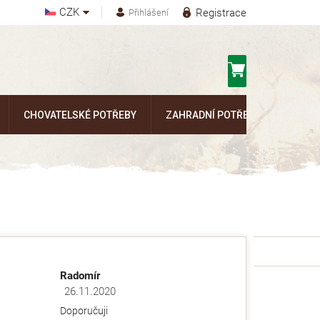
CZK
Registrace
Přihlášení
Nákupní
košík
CHOVATELSKÉ POTŘEBY
ZAHRADNÍ POTŘEBY
Kontak
Radomír
26.11.2020
ězdiček.
Hodnocení obchodu je 5 z 5 hvězdiček.
Doporučuji