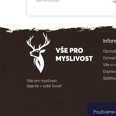
596 hodnocení
ne
hodnocení
obchodu
je
4,9
z
5
Z
hvězdiček.
á
Info
p
Obchod
a
Ochrana
t
Vše o 
í
Doprava
Splátko
Vše pro myslivost
objevte v sobě lovce!
Používáme c