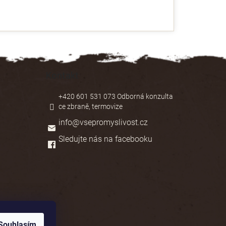
Kontakt
+420 601 531 073 Odborná konzulta
ce zbraně, termovize
info
@
vsepromyslivost.cz
Sledujte nás na facebooku
Souhlasím