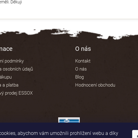
měli. Děkuji
rmace
O nás
ní podmínky
Kontakt
 osobních údajů
O nás
nákupu
Blog
 a platba
Hodnocení obchodu
vý prodej ESSOX
ookies, abychom vám umožnili prohlížení webu a díky