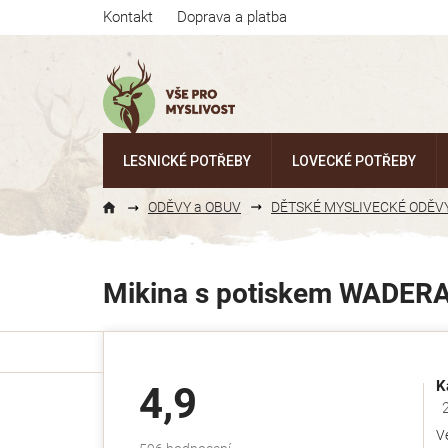
Přejít
Kontakt
Doprava a platba
na
obsah
LESNICKÉ POTŘEBY
LOVECKÉ POTŘEBY
ODĚVY a OBUV
DĚTSKÉ MYSLIVECKÉ ODĚV
Mikina s potiskem WADER
K
4,9
Ho
V
Průměrné