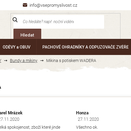
info@vsepromyslivost.cz
Hledat
ODĚVY a OBUV
PACHOVÉ OHRADNÍKY A ODPUZOVAČE ZVĚŘE
Y
Bundy a mikiny
Mikina s potiskem WADERA
A
arel Mrázek
Honza
27.11.2020
27.11.2020
dnocení obchodu je 5 z 5 hvězdiček.
Hodnocení obchodu je 5 z 5 hv
elká spokojenost, zboží které jinde
Všechno ok.