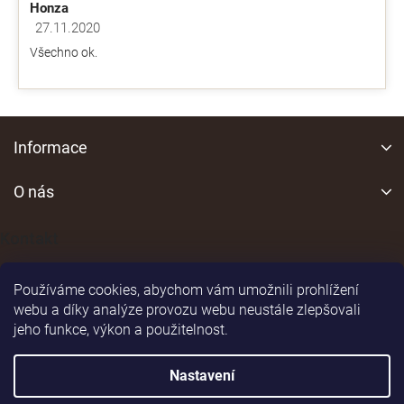
Honza
27.11.2020
Hodnocení obchodu je 5 z 5 hvězdiček.
Všechno ok.
Z
á
Informace
p
a
O nás
t
í
Kontakt
Používáme cookies, abychom vám umožnili prohlížení
webu a díky analýze provozu webu neustále zlepšovali
jeho funkce, výkon a použitelnost.
Shoptet
|
Realizoval
Nastavení