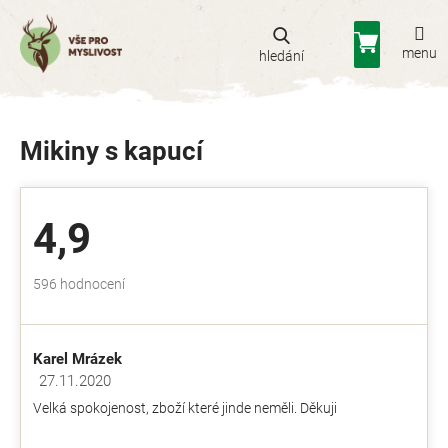
Přejít
na
Nákupní
obsah
košík
Mikiny s kapucí
4,9
Průměrné
596 hodnocení
hodnocení
obchodu
je
Karel Mrázek
4,9
z
27.11.2020
Hodnocení obchodu je 5 z 5 hvězdiček.
5
Velká spokojenost, zboží které jinde neměli. Děkuji
hvězdiček.