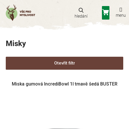
Přejít
na
Nákupní
obsah
košík
Misky
Otevřít filtr
V
Miska gumová IncrediBowl 1l tmavě šedá BUSTER
ý
p
i
s
p
r
o