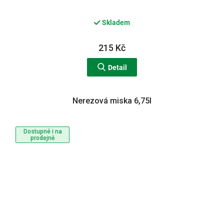
Skladem
215 Kč
Detail
Nerezová miska 6,75l
Dostupné i na
prodejně