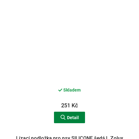
Skladem
251 Kč
Detail
Lízací podložka pro psy SILICONE šedá L Zolux