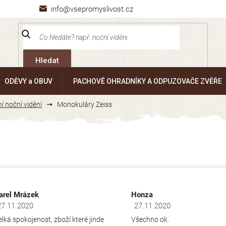
info@vsepromyslivost.cz
Hledat
ODĚVY a OBUV
PACHOVÉ OHRADNÍKY A ODPUZOVAČE ZVĚŘE
ní noční vidění
Monokuláry Zeiss
arel Mrázek
Honza
27.11.2020
27.11.2020
dnocení obchodu je 5 z 5 hvězdiček.
Hodnocení obchodu je 5 z 5 hv
elká spokojenost, zboží které jinde
Všechno ok.