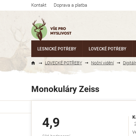
Přejít
Kontakt
Doprava a platba
na
obsah
LESNICKÉ POTŘEBY
LOVECKÉ POTŘEBY
LOVECKÉ POTŘEBY
Noční vidění
Digitál
Monokuláry Zeiss
K
4,9
Ho
V
Průměrné