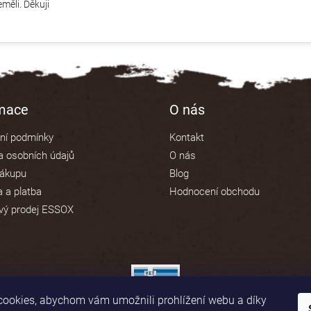
měli. Děkuji
rmace
O nás
ní podmínky
Kontakt
 osobních údajů
O nás
nákupu
Blog
 a platba
Hodnocení obchodu
vý prodej ESSOX
ookies, abychom vám umožnili prohlížení webu a díky