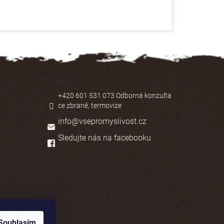
Kontakt
+420 601 531 073 Odborná konzulta
ce zbraně, termovize
info
@
vsepromyslivost.cz
Sledujte nás na facebooku
Souhlasím