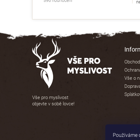
596 hodnocení
ne
hodnocení
obchodu
je
4,9
z
5
Z
hvězdiček.
á
Info
p
Obchod
a
Ochrana
t
Vše o 
í
Doprava
Splátko
Vše pro myslivost
objevte v sobě lovce!
Používáme c