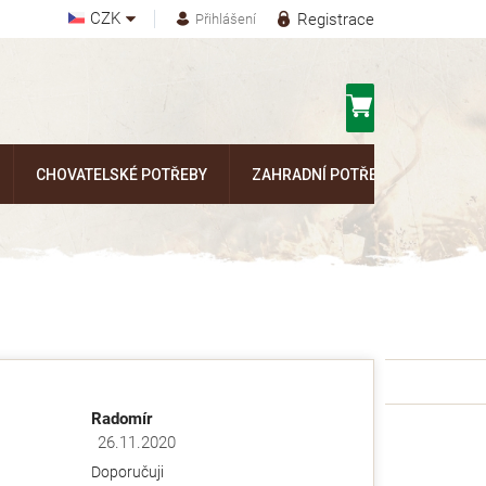
CZK
Registrace
Přihlášení
Nákupní
košík
CHOVATELSKÉ POTŘEBY
ZAHRADNÍ POTŘEBY
Kontak
Radomír
26.11.2020
ězdiček.
Hodnocení obchodu je 5 z 5 hvězdiček.
Doporučuji