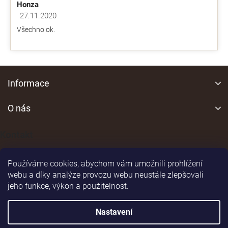
Honza
27.11.2020
Hodnocení obchodu je 5 z 5 hvězdiček.
Všechno ok.
Z
á
Informace
p
a
O nás
t
í
Kontakt
Používáme cookies, abychom vám umožnili prohlížení
webu a díky analýze provozu webu neustále zlepšovali
jeho funkce, výkon a použitelnost.
Shoptet
|
Realizoval
Nastavení