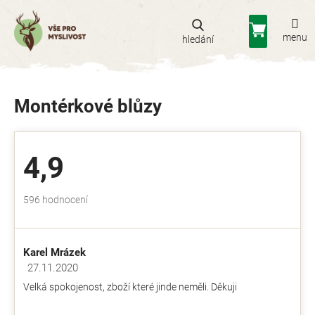
Přejít
na
Nákupní
obsah
košík
Montérkové blůzy
4,9
Průměrné
596 hodnocení
hodnocení
obchodu
je
Karel Mrázek
4,9
z
27.11.2020
Hodnocení obchodu je 5 z 5 hvězdiček.
5
Velká spokojenost, zboží které jinde neměli. Děkuji
hvězdiček.