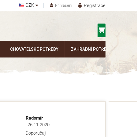
CZK
Registrace
Přihlášení
Nákupní
košík
CHOVATELSKÉ POTŘEBY
ZAHRADNÍ POTŘEBY
Kontak
Radomír
26.11.2020
ězdiček.
Hodnocení obchodu je 5 z 5 hvězdiček.
Doporučuji