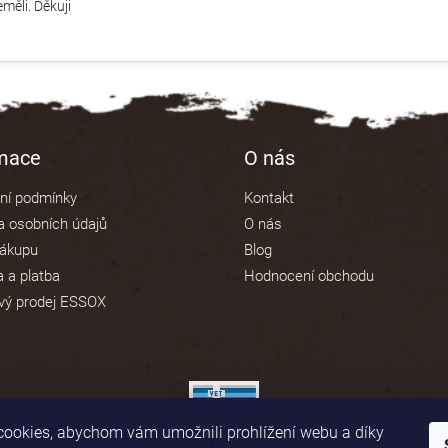
měli. Děkuji
rmace
O nás
ní podmínky
Kontakt
 osobních údajů
O nás
nákupu
Blog
 a platba
Hodnocení obchodu
vý prodej ESSOX
ookies, abychom vám umožnili prohlížení webu a díky