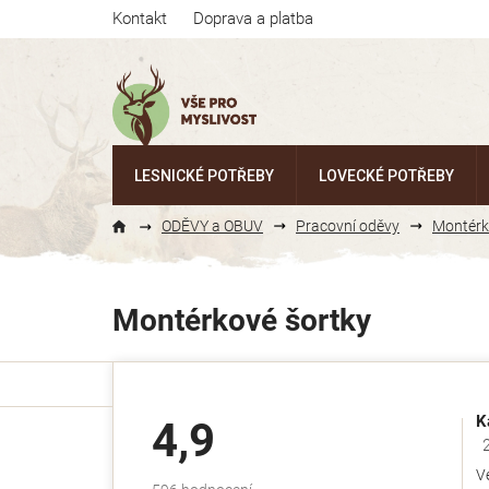
Přejít
Kontakt
Doprava a platba
na
obsah
LESNICKÉ POTŘEBY
LOVECKÉ POTŘEBY
ODĚVY a OBUV
Pracovní oděvy
Montérk
Montérkové šortky
K
4,9
Ho
V
Průměrné