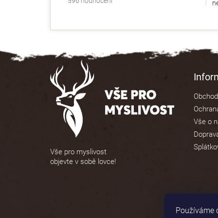
596 hodnocení
ne
hodnocení
obchodu
je
4,9
z
5
Z
hvězdiček.
á
Info
p
Obchod
a
Ochrana
t
Vše o 
í
Doprava
Splátko
Vše pro myslivost
objevte v sobě lovce!
Používáme c