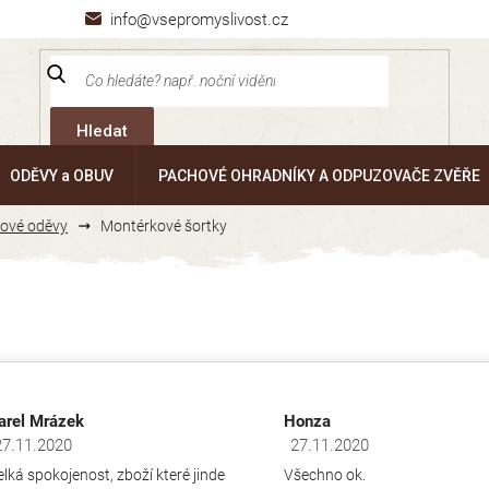
info@vsepromyslivost.cz
Hledat
ODĚVY a OBUV
PACHOVÉ OHRADNÍKY A ODPUZOVAČE ZVĚŘE
ové oděvy
Montérkové šortky
arel Mrázek
Honza
27.11.2020
27.11.2020
dnocení obchodu je 5 z 5 hvězdiček.
Hodnocení obchodu je 5 z 5 hv
elká spokojenost, zboží které jinde
Všechno ok.