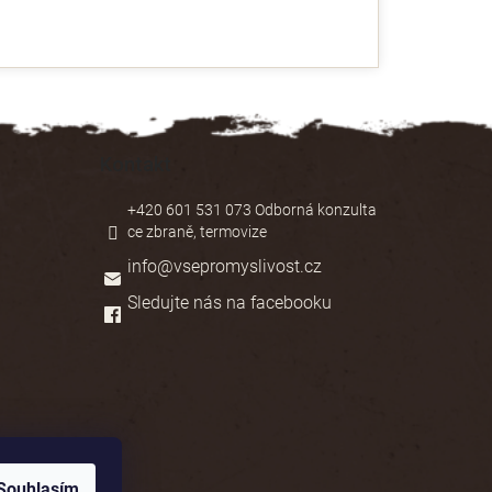
Kontakt
+420 601 531 073 Odborná konzulta
ce zbraně, termovize
info
@
vsepromyslivost.cz
Sledujte nás na facebooku
Souhlasím