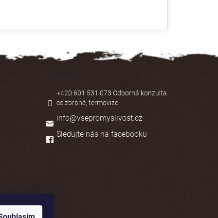
Kontakt
+420 601 531 073 Odborná konzulta
ce zbraně, termovize
info
@
vsepromyslivost.cz
Sledujte nás na facebooku
Souhlasím