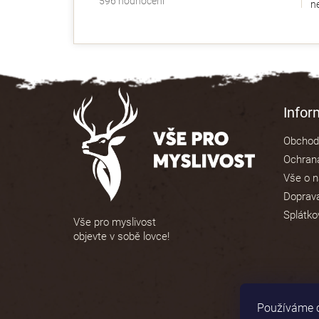
596 hodnocení
ne
hodnocení
obchodu
je
4,9
z
5
Z
hvězdiček.
á
Info
p
Obchod
a
Ochrana
t
Vše o 
í
Doprava
Splátko
Vše pro myslivost
objevte v sobě lovce!
Používáme c