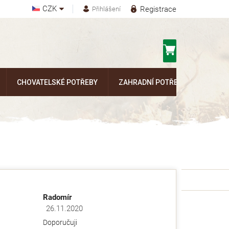
CZK
Registrace
Přihlášení
Nákupní
košík
CHOVATELSKÉ POTŘEBY
ZAHRADNÍ POTŘEBY
Kontak
Radomír
26.11.2020
ězdiček.
Hodnocení obchodu je 5 z 5 hvězdiček.
Doporučuji