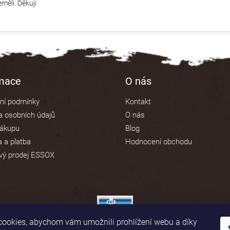
měli. Děkuji
rmace
O nás
ní podmínky
Kontakt
 osobních údajů
O nás
nákupu
Blog
 a platba
Hodnocení obchodu
vý prodej ESSOX
ookies, abychom vám umožnili prohlížení webu a díky