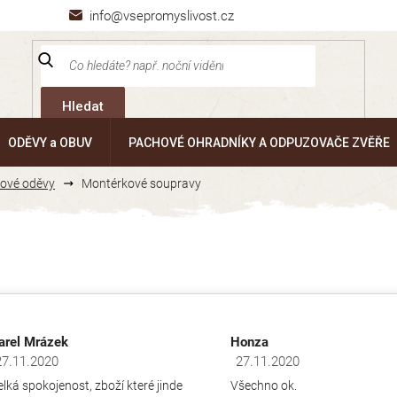
info@vsepromyslivost.cz
Hledat
ODĚVY a OBUV
PACHOVÉ OHRADNÍKY A ODPUZOVAČE ZVĚŘE
ové oděvy
Montérkové soupravy
arel Mrázek
Honza
27.11.2020
27.11.2020
dnocení obchodu je 5 z 5 hvězdiček.
Hodnocení obchodu je 5 z 5 hv
elká spokojenost, zboží které jinde
Všechno ok.