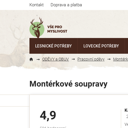
Přejít
Kontakt
Doprava a platba
na
obsah
LESNICKÉ POTŘEBY
LOVECKÉ POTŘEBY
ODĚVY a OBUV
Pracovní oděvy
Montérk
Montérkové soupravy
K
4,9
Ho
V
Průměrné