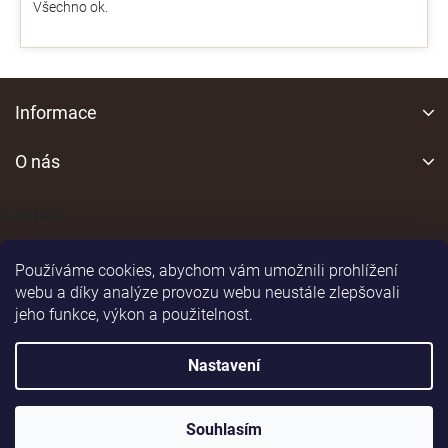
Všechno ok.
Z
á
Informace
p
a
O nás
t
í
Kontakt
Používáme cookies, abychom vám umožnili prohlížení
webu a díky analýze provozu webu neustále zlepšovali
jeho funkce, výkon a použitelnost.
Shoptet
|
Realizoval
Nastavení
Copyright 2026
vsepromyslivost.eu
. Všechna práva
Souhlasím
vyhrazena.
Upravit nastavení cookies