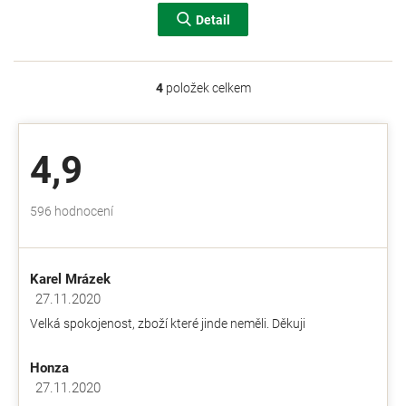
Detail
4
položek celkem
O
v
l
á
4,9
d
a
c
Průměrné
596 hodnocení
í
hodnocení
p
obchodu
r
je
v
Karel Mrázek
4,9
k
z
27.11.2020
y
Hodnocení obchodu je 5 z 5 hvězdiček.
5
v
Velká spokojenost, zboží které jinde neměli. Děkuji
hvězdiček.
ý
p
Honza
i
s
27.11.2020
Hodnocení obchodu je 5 z 5 hvězdiček.
u