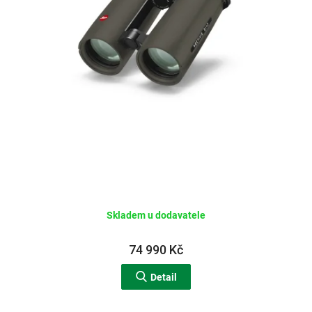
d
u
k
t
ů
Skladem u dodavatele
74 990 Kč
Detail