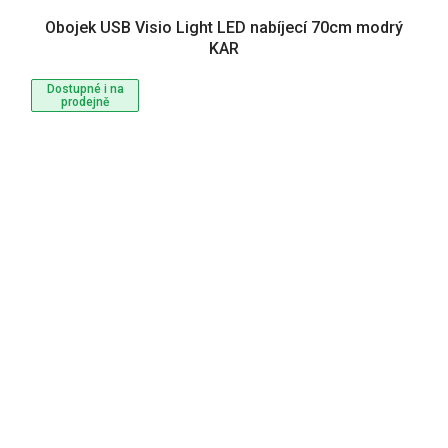
Obojek USB Visio Light LED nabíjecí 70cm modrý
KAR
Dostupné i na
prodejně