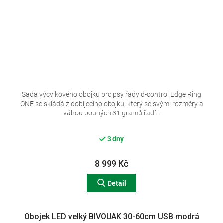
Sada výcvikového obojku pro psy řady d-control Edge Ring
ONE se skládá z dobíjecího obojku, který se svými rozměry a
váhou pouhých 31 gramů řadí...
3 dny
8 999 Kč
Detail
Obojek LED velký BIVOUAK 30-60cm USB modrá