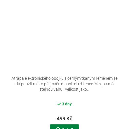
Atrapa elektronického obojku s černým tkaným řemenem se
dá použít místo přijímače d-control i d-fence. Atrapa má
stejnou váhu i velikost jako...
3 dny
499 Kč