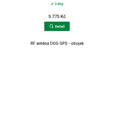
3 dny
5 775 Kč
Detail
RF anténa DOG GPS - obojek