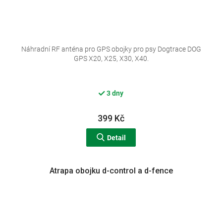
Náhradní RF anténa pro GPS obojky pro psy Dogtrace DOG
GPS X20, X25, X30, X40.
3 dny
399 Kč
Detail
Atrapa obojku d-control a d-fence