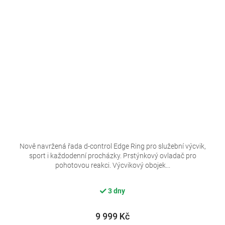
Nově navržená řada d-control Edge Ring pro služební výcvik,
sport i každodenní procházky. Prstýnkový ovladač pro
pohotovou reakci. Výcvikový obojek...
3 dny
9 999 Kč