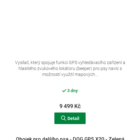
Vysílač, který spojuje funkci GPS vyhledávacího zařízení a
hlasitého zvukového lokátoru (beeper) pro psy navíc s
možností využití mapových...
3 dny
9 499 Kč
Detail
Obojek pro dalšího psa - DOG GPS X20 - Zelená