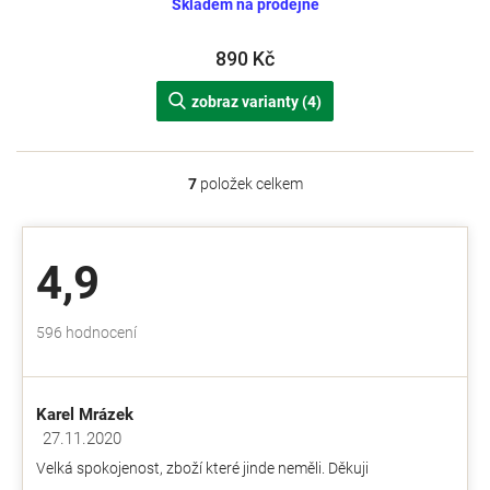
Skladem na prodejně
890 Kč
zobraz varianty (4)
7
položek celkem
O
v
l
á
4,9
d
a
c
Průměrné
596 hodnocení
í
hodnocení
p
obchodu
r
je
v
Karel Mrázek
4,9
k
z
27.11.2020
y
Hodnocení obchodu je 5 z 5 hvězdiček.
5
v
Velká spokojenost, zboží které jinde neměli. Děkuji
hvězdiček.
ý