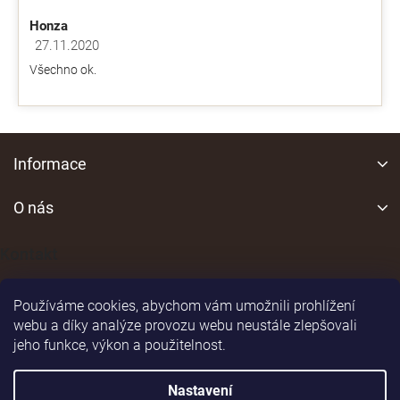
p
Honza
i
s
27.11.2020
Hodnocení obchodu je 5 z 5 hvězdiček.
u
Všechno ok.
Z
á
Informace
p
a
O nás
t
í
Kontakt
Používáme cookies, abychom vám umožnili prohlížení
webu a díky analýze provozu webu neustále zlepšovali
jeho funkce, výkon a použitelnost.
Shoptet
|
Realizoval
Nastavení