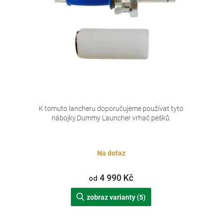
d
u
k
t
ů
K tomuto lancheru doporučujeme používat tyto
nábojky.Dummy Launcher vrhač pešků.
Na dotaz
4 990 Kč
od
zobraz varianty (5)