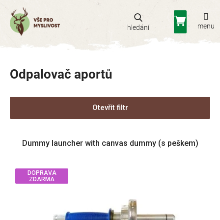
Přejít
na
Nákupní
obsah
košík
Odpalovač aportů
Otevřít filtr
V
Dummy launcher with canvas dummy (s peškem)
ý
p
i
DOPRAVA
s
ZDARMA
p
r
o