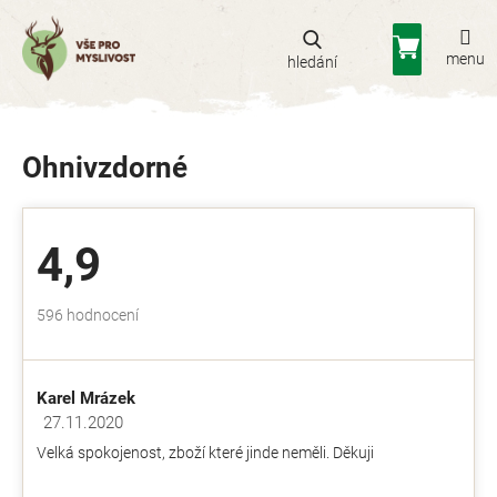
Přejít
na
Nákupní
obsah
košík
Ohnivzdorné
4,9
Průměrné
596 hodnocení
hodnocení
obchodu
je
Karel Mrázek
4,9
z
27.11.2020
Hodnocení obchodu je 5 z 5 hvězdiček.
5
Velká spokojenost, zboží které jinde neměli. Děkuji
hvězdiček.