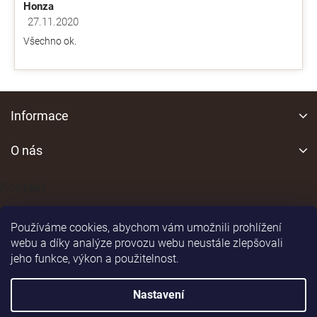
Honza
27.11.2020
Hodnocení obchodu je 5 z 5 hvězdiček.
Všechno ok.
Z
á
Informace
p
a
O nás
t
í
Kontakt
Používáme cookies, abychom vám umožnili prohlížení
webu a díky analýze provozu webu neustále zlepšovali
jeho funkce, výkon a použitelnost.
Shoptet
|
Realizoval
Nastavení