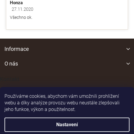
Honza
27.11.2020
Hodnocení obchodu je 5 z 5 hvězdiček.
Všechno ok.
Z
á
Informace
p
a
O nás
t
í
Kontakt
Používáme cookies, abychom vám umožnili prohlížení
webu a díky analýze provozu webu neustále zlepšovali
jeho funkce, výkon a použitelnost.
Shoptet
|
Realizoval
Nastavení