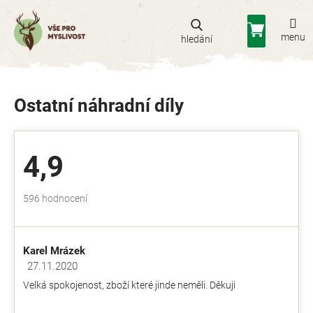
Přejít
na
Nákupní
obsah
košík
Ostatní náhradní díly
4,9
Průměrné
596 hodnocení
hodnocení
obchodu
je
Karel Mrázek
4,9
z
27.11.2020
Hodnocení obchodu je 5 z 5 hvězdiček.
5
Velká spokojenost, zboží které jinde neměli. Děkuji
hvězdiček.