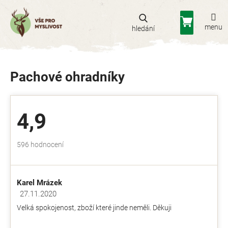
Přejít
na
Nákupní
obsah
košík
Pachové ohradníky
4,9
Průměrné
596 hodnocení
hodnocení
obchodu
je
Karel Mrázek
4,9
z
27.11.2020
Hodnocení obchodu je 5 z 5 hvězdiček.
5
Velká spokojenost, zboží které jinde neměli. Děkuji
hvězdiček.