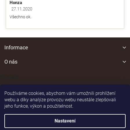
Honza
27.11.2020
Hodnocení obchodu je 5 z 5 hvězdiček.
Všechno ok.
Z
á
Informace
p
a
O nás
t
í
Kontakt
Používáme cookies, abychom vám umožnili prohlížení
webu a díky analýze provozu webu neustále zlepšovali
jeho funkce, výkon a použitelnost.
Shoptet
|
Realizoval
Nastavení