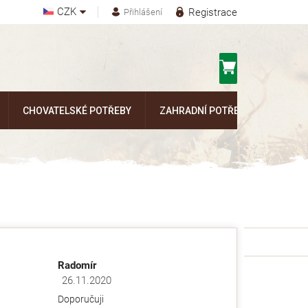
CZK
Registrace
Přihlášení
Nákupní
košík
CHOVATELSKÉ POTŘEBY
ZAHRADNÍ POTŘEBY
Kontak
Radomír
26.11.2020
ězdiček.
Hodnocení obchodu je 5 z 5 hvězdiček.
Doporučuji