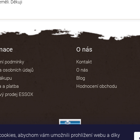
měli. Děkuji
rmace
O nás
ní podmínky
Kontakt
 osobních údajů
O nás
nákupu
Blog
 a platba
Hodnocení obchodu
vý prodej ESSOX
ookies, abychom vám umožnili prohlížení webu a díky