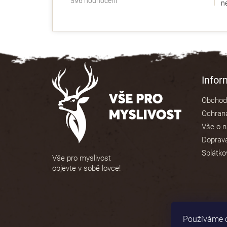
596 hodnocení
ne
hodnocení
obchodu
je
4,9
z
5
Z
hvězdiček.
á
Info
p
Obchod
a
Ochrana
t
Vše o 
í
Doprava
Splátko
Vše pro myslivost
objevte v sobě lovce!
Používáme c