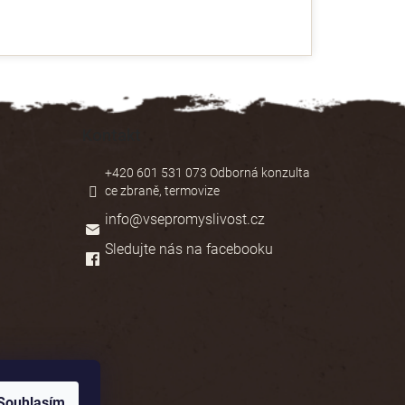
Kontakt
+420 601 531 073 Odborná konzulta
ce zbraně, termovize
info
@
vsepromyslivost.cz
Sledujte nás na facebooku
Souhlasím