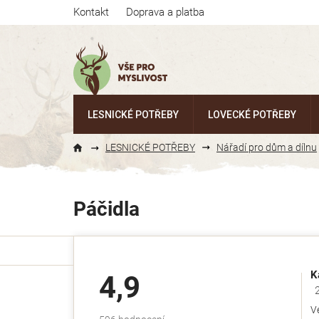
Přejít
Kontakt
Doprava a platba
na
obsah
LESNICKÉ POTŘEBY
LOVECKÉ POTŘEBY
LESNICKÉ POTŘEBY
Nářadí pro dům a dílnu
Páčidla
K
4,9
Ho
V
Průměrné