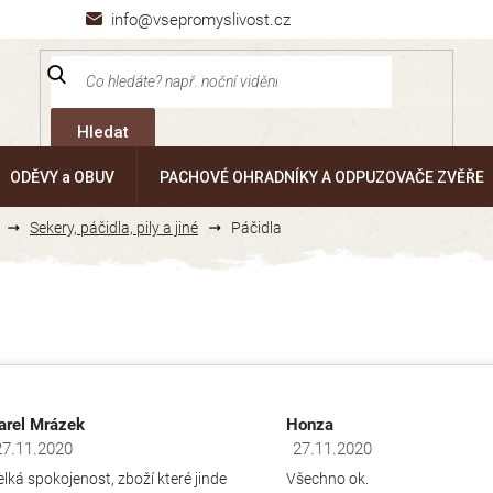
info@vsepromyslivost.cz
Hledat
ODĚVY a OBUV
PACHOVÉ OHRADNÍKY A ODPUZOVAČE ZVĚŘE
Sekery, páčidla, pily a jiné
Páčidla
arel Mrázek
Honza
27.11.2020
27.11.2020
dnocení obchodu je 5 z 5 hvězdiček.
Hodnocení obchodu je 5 z 5 hv
elká spokojenost, zboží které jinde
Všechno ok.