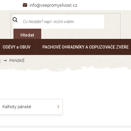
info@vsepromyslivost.cz
Hledat
ODĚVY a OBUV
PACHOVÉ OHRADNÍKY A ODPUZOVAČE ZVĚŘE
J
PANSKÉ
Kalhoty pánské