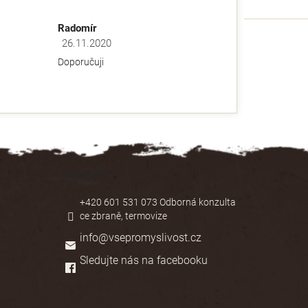
Radomír
26.11.2020
ězdiček.
Hodnocení obchodu je 5 z 5 hvězdiček.
Doporučuji
Kontakt
+420 601 531 073 Odborná konzulta
ce zbraně, termovize
info
@
vsepromyslivost.cz
Sledujte nás na facebooku