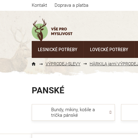
Přejít
Kontakt
Doprava a platba
na
obsah
LESNICKÉ POTŘEBY
LOVECKÉ POTŘEBY
VÝPRODEJ-SLEVY
HÄRKILA jarní VÝPRODE
PANSKÉ
Bundy, mikiny, košile a
trička pánské