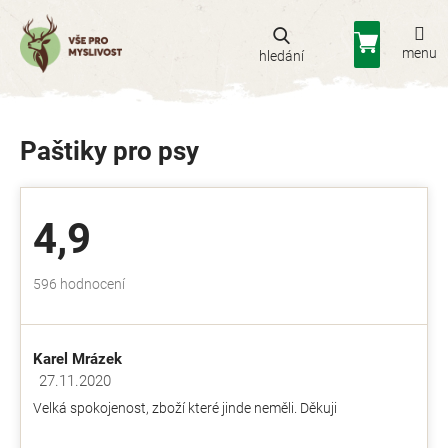
Přejít
na
Nákupní
obsah
košík
Paštiky pro psy
4,9
Průměrné
596 hodnocení
hodnocení
obchodu
je
Karel Mrázek
4,9
z
27.11.2020
Hodnocení obchodu je 5 z 5 hvězdiček.
5
Velká spokojenost, zboží které jinde neměli. Děkuji
hvězdiček.