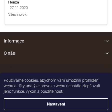
Honza
27.11.2020
Hodnocení obchodu je 5 z 5 hvězdiček.
Všechno ok.
Z
á
Informace
p
a
O nás
t
í
Kontakt
Používáme cookies, abychom vám umožnili prohlížení
webu a díky analýze provozu webu neustále zlepšovali
jeho funkce, výkon a použitelnost.
Shoptet
|
Realizoval
Nastavení