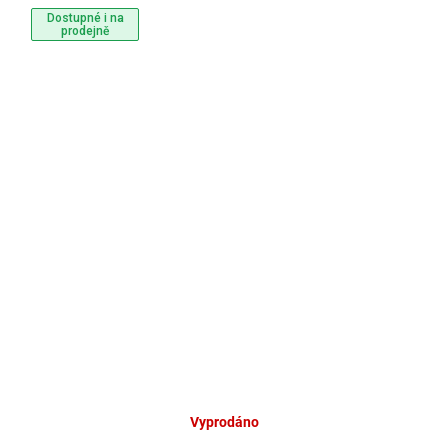
Dostupné i na
prodejně
Vyprodáno