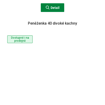
Detail
Peněženka 40 divoké kachny
Dostupné i na
prodejně