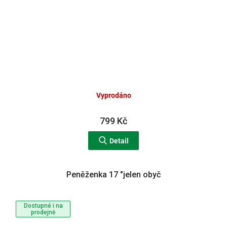
Vyprodáno
799 Kč
Detail
Peněženka 17 "jelen obyč
Dostupné i na
prodejně