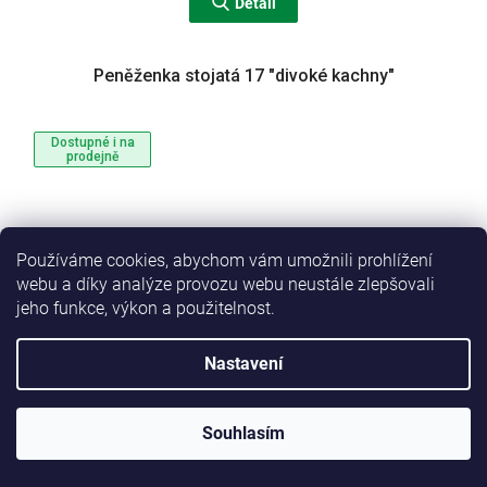
Detail
Peněženka stojatá 17 "divoké kachny"
Dostupné i na
prodejně
Používáme cookies, abychom vám umožnili prohlížení
webu a díky analýze provozu webu neustále zlepšovali
jeho funkce, výkon a použitelnost.
Nastavení
Souhlasím