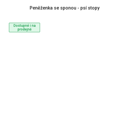
Peněženka se sponou - psí stopy
Dostupné i na
prodejně