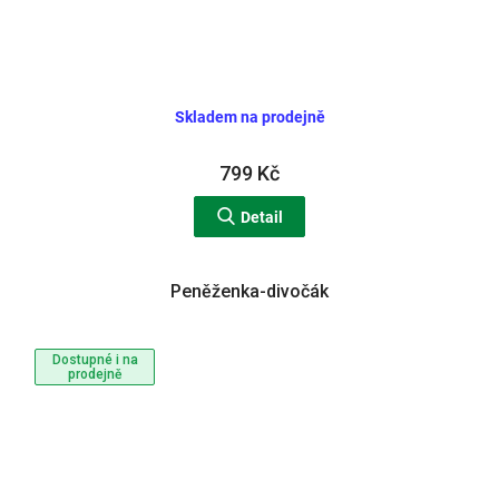
Skladem na prodejně
799 Kč
Detail
Peněženka-divočák
Dostupné i na
prodejně