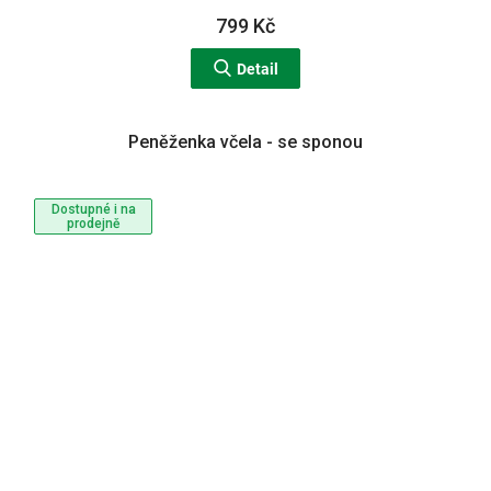
799 Kč
Detail
Peněženka včela - se sponou
Dostupné i na
prodejně