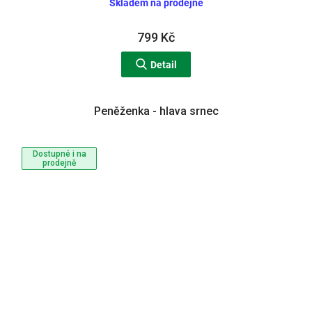
Skladem na prodejně
799 Kč
Detail
Peněženka - hlava srnec
Dostupné i na
prodejně