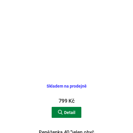
Skladem na prodejně
799 Kč
Detail
Peněženka 40 "jelen obyč