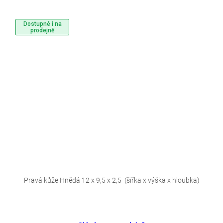
Dostupné i na
prodejně
Pravá kůže Hnědá 12 x 9,5 x 2,5 (šířka x výška x hloubka)