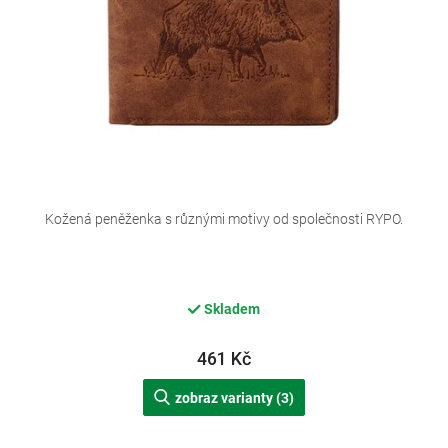
d
u
k
t
ů
Kožená peněženka s různými motivy od společnosti RYPO.
Skladem
461 Kč
zobraz varianty (3)