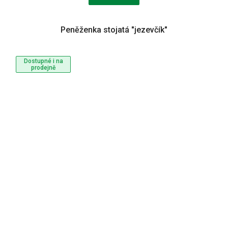
Peněženka stojatá "jezevčík"
Dostupné i na
prodejně