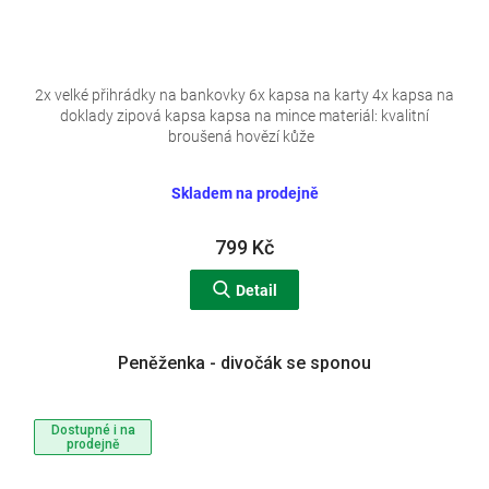
2x velké přihrádky na bankovky 6x kapsa na karty 4x kapsa na
doklady zipová kapsa kapsa na mince materiál: kvalitní
broušená hovězí kůže
Skladem na prodejně
799 Kč
Detail
Peněženka - divočák se sponou
Dostupné i na
prodejně