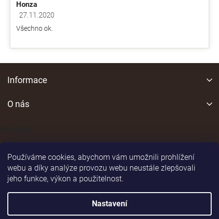
Honza
27.11.2020
Hodnocení obchodu je 5 z 5 hvězdiček.
Všechno ok.
Z
á
Informace
p
a
O nás
t
í
Kontakt
Používáme cookies, abychom vám umožnili prohlížení
webu a díky analýze provozu webu neustále zlepšovali
jeho funkce, výkon a použitelnost.
Shoptet
|
Realizoval
Nastavení