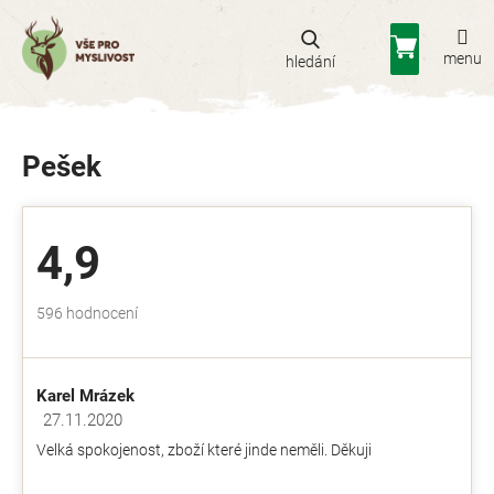
Přejít
na
Nákupní
obsah
košík
Pešek
4,9
Průměrné
596 hodnocení
hodnocení
obchodu
je
Karel Mrázek
4,9
z
27.11.2020
Hodnocení obchodu je 5 z 5 hvězdiček.
5
Velká spokojenost, zboží které jinde neměli. Děkuji
hvězdiček.