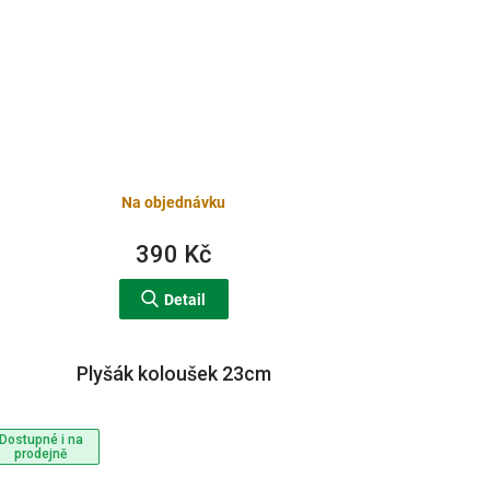
Na objednávku
390 Kč
Detail
Plyšák koloušek 23cm
Dostupné i na
prodejně