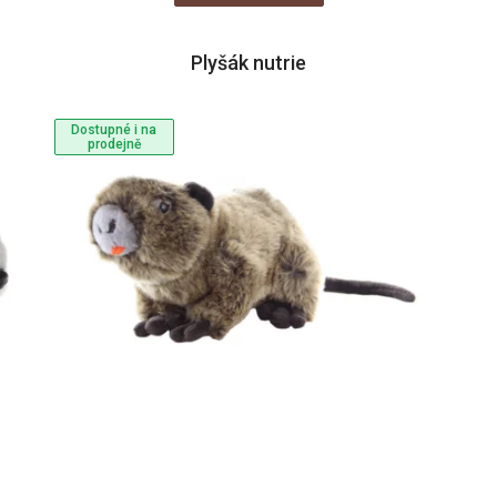
Plyšák nutrie
Dostupné i na
prodejně