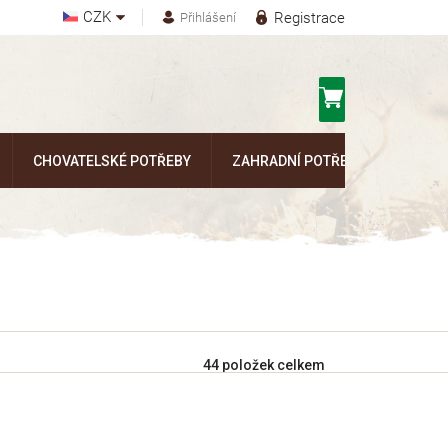
CZK
Registrace
Přihlášení
Nákupní
košík
CHOVATELSKÉ POTŘEBY
ZAHRADNÍ POTŘEBY
Kontak
44
položek celkem