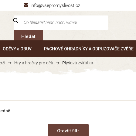
info@vsepromyslivost.cz
Hledat
ODĚVY a OBUV
PACHOVÉ OHRADNÍKY A ODPUZOVAČE ZVĚŘE
oží
Hry a hračky pro děti
Plyšová zvířátka
cedně
Otevřít filtr