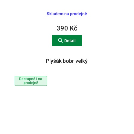
Skladem na prodejně
390 Kč
Detail
Plyšák bobr velký
Dostupné i na
prodejně