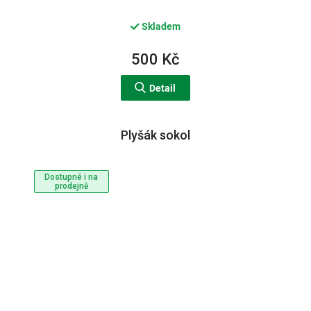
Skladem
500 Kč
Detail
Plyšák sokol
Dostupné i na
prodejně