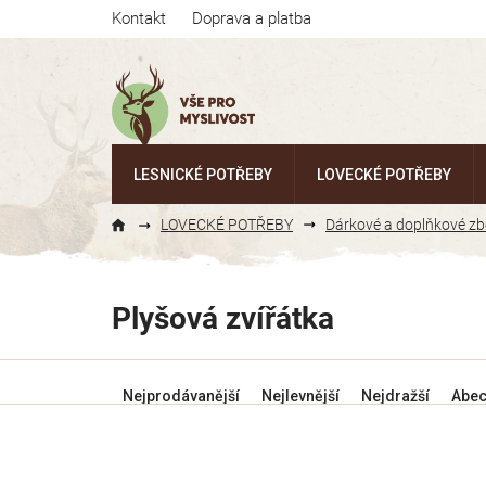
Přejít
Kontakt
Doprava a platba
na
obsah
LESNICKÉ POTŘEBY
LOVECKÉ POTŘEBY
LOVECKÉ POTŘEBY
Dárkové a doplňkové zb
Plyšová zvířátka
Ř
Nejprodávanější
Nejlevnější
Nejdražší
Abe
a
z
e