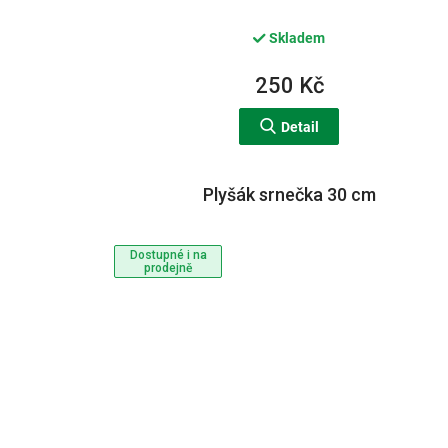
Skladem
250 Kč
Detail
Plyšák srnečka 30 cm
Dostupné i na
prodejně