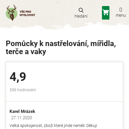
Přejít
na
Nákupní
obsah
košík
Pomůcky k nastřelování, mířidla,
terče a vaky
4,9
Průměrné
596 hodnocení
hodnocení
obchodu
je
Karel Mrázek
4,9
z
27.11.2020
Hodnocení obchodu je 5 z 5 hvězdiček.
5
Velká spokojenost, zboží které jinde neměli. Děkuji
hvězdiček.