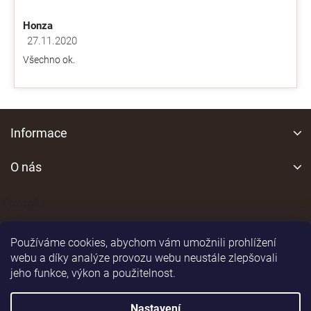
Honza
27.11.2020
Hodnocení obchodu je 5 z 5 hvězdiček.
Všechno ok.
Z
á
Informace
p
a
O nás
t
í
Kontakt
Používáme cookies, abychom vám umožnili prohlížení
webu a díky analýze provozu webu neustále zlepšovali
jeho funkce, výkon a použitelnost.
Shoptet
|
Realizoval
Nastavení