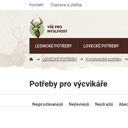
Přejít
Kontakt
Doprava a platba
na
obsah
LESNICKÉ POTŘEBY
LOVECKÉ POTŘEBY
LOVECKÉ POTŘEBY
Kynologické potřeby
Potřeby pro výcvikáře
Ř
Nejprodávanější
Nejlevnější
Nejdražší
Abe
a
z
e