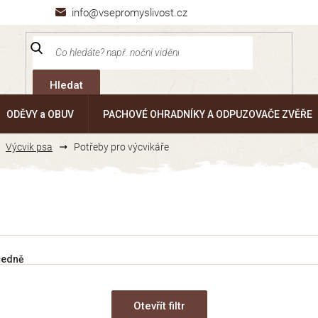
info@vsepromyslivost.cz
Hledat
ODĚVY a OBUV
PACHOVÉ OHRADNÍKY A ODPUZOVAČE ZVĚŘE
Výcvik psa
Potřeby pro výcvikáře
cedně
Otevřít filtr