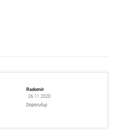
Radomír
26.11.2020
ězdiček.
Hodnocení obchodu je 5 z 5 hvězdiček.
Doporučuji