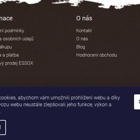
v
ý
p
rmace
O nás
i
s
ní podmínky
Kontakt
u
 osobních údajů
O nás
nákupu
Blog
 a platba
Hodnocení obchodu
vý prodej ESSOX
ookies, abychom vám umožnili prohlížení webu a díky
vozu webu neustále zlepšovali jeho funkce, výkon a
.
í
áva vyhrazena.
Upravit nastavení cookies