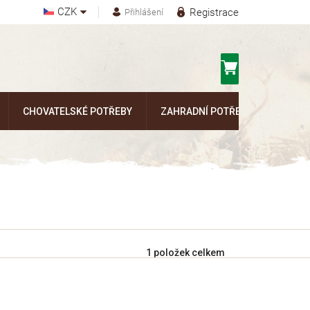
CZK
Registrace
Přihlášení
Nákupní
košík
CHOVATELSKÉ POTŘEBY
ZAHRADNÍ POTŘEBY
Kontak
1
položek celkem