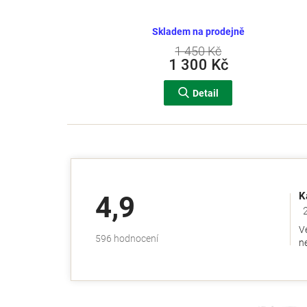
Skladem na prodejně
1 450 Kč
1 300 Kč
Detail
K
4,9
Ho
V
Průměrné
596 hodnocení
ne
hodnocení
obchodu
je
4,9
z