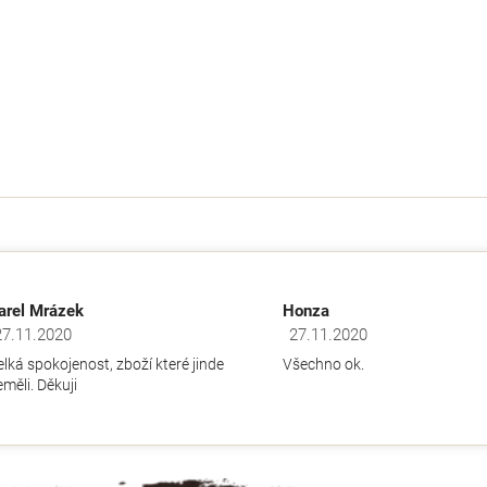
O
v
l
á
d
arel Mrázek
Honza
a
27.11.2020
27.11.2020
dnocení obchodu je 5 z 5 hvězdiček.
Hodnocení obchodu je 5 z 5 hv
c
elká spokojenost, zboží které jinde
Všechno ok.
í
měli. Děkuji
p
r
v
k
y