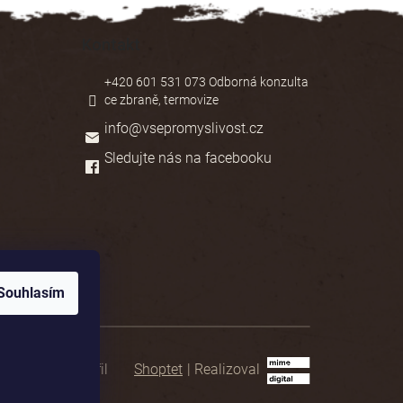
Kontakt
+420 601 531 073 Odborná konzulta
ce zbraně, termovize
info
@
vsepromyslivost.cz
Sledujte nás na facebooku
Souhlasím
Shoptet
|
Realizoval