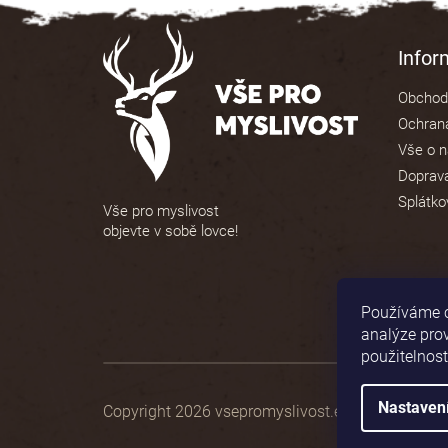
5
Z
hvězdiček.
á
Info
p
Obchod
a
Ochrana
t
Vše o 
í
Doprava
Splátko
Vše pro myslivost
objevte v sobě lovce!
Používáme c
analýze pro
použitelnost
Nastaven
Copyright 2026
vsepromyslivost.eu
. Všechna pr