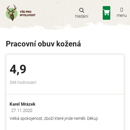
Přejít
na
Nákupní
obsah
košík
Pracovní obuv kožená
4,9
Průměrné
596 hodnocení
hodnocení
obchodu
je
Karel Mrázek
4,9
z
27.11.2020
Hodnocení obchodu je 5 z 5 hvězdiček.
5
Velká spokojenost, zboží které jinde neměli. Děkuji
hvězdiček.