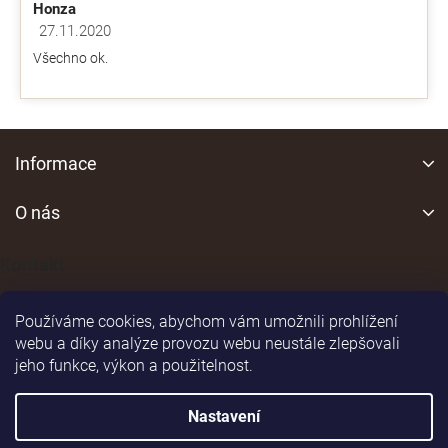
Honza
27.11.2020
Hodnocení obchodu je 5 z 5 hvězdiček.
Všechno ok.
Z
á
Informace
p
a
O nás
t
í
Kontakt
Používáme cookies, abychom vám umožnili prohlížení
webu a díky analýze provozu webu neustále zlepšovali
jeho funkce, výkon a použitelnost.
Shoptet
|
Realizoval
Nastavení