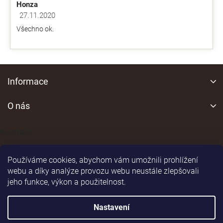
Honza
27.11.2020
Hodnocení obchodu je 5 z 5 hvězdiček.
Všechno ok.
Z
á
Informace
p
a
O nás
t
í
Kontakt
Používáme cookies, abychom vám umožnili prohlížení
webu a díky analýze provozu webu neustále zlepšovali
jeho funkce, výkon a použitelnost.
Shoptet
|
Realizoval
Nastavení