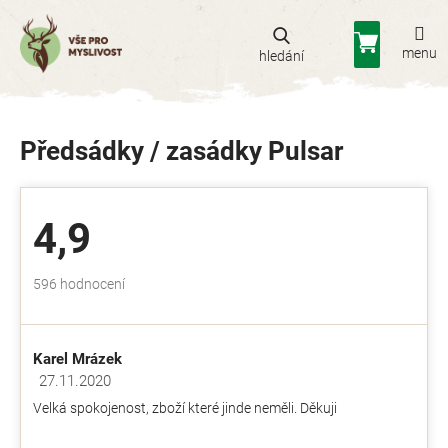
Přejít
na
Nákupní
obsah
košík
Předsádky / zasádky Pulsar
4,9
Průměrné
596 hodnocení
hodnocení
obchodu
je
Karel Mrázek
4,9
z
27.11.2020
Hodnocení obchodu je 5 z 5 hvězdiček.
5
Velká spokojenost, zboží které jinde neměli. Děkuji
hvězdiček.